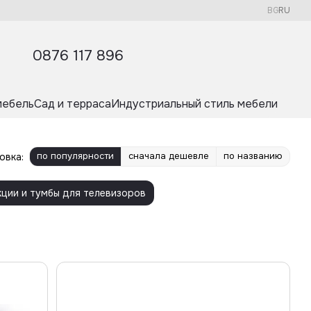
BG
RU
0876 117 896
мебель
Сад и терраса
Индустриальный стиль мебели
по популярности
сначала дешевле
по названию
овка:
кции и тумбы для телевизоров