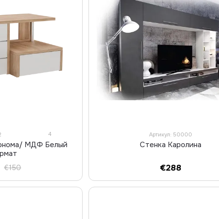
4
2
Артикул: 50000
сонома/ МДФ Белый
Стенка Каролина
ермат
€288
€150