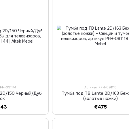
PFH-091144
Артикул: PFH-091118
 2D/150 Черный/Дуб
Тумба под ТВ Lante 2D/163 Бе
вок
(золотые ножки)
443
€475