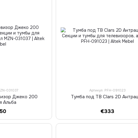
MZN-031037
Артикул: PFH-091023
визор Джеко 200
Тумба под ТВ Clars 2D Антра
я Альба
150
€333