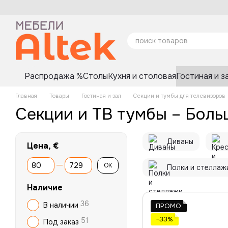
Перейти к основному контенту
Распродажа %
Столы
Кухня и столовая
Гостиная и з
Главная
Товары
Гостиная и зал
Секции и тумбы для телевизоров
Секции и ТВ тумбы – Боль
Диваны
Цена, €
От Цена, €
До Цена, €
OK
Полки и стеллаж
Наличие
36
В наличии
ПРОМО
−33%
51
Под заказ