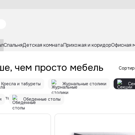
ал
Спальня
Детская комната
Прихожая и коридор
Офисная 
ше, чем просто мебель
Сортир
Кресла и табуреты
Журнальные столики
Се
и
Обеденные столы