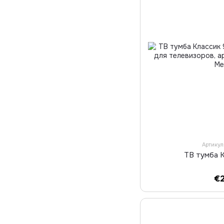
Артику
ТВ тумба 
€