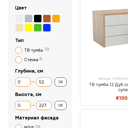
Цвет
Тип
79
ТВ тумба
8
Стенка
Глубина, см
Артикул: 1-50004-
От Глубина, см
До Глубина, см
OK
ТВ тумба 12 Дуб 
суп
Высота, см
€100
От Высота, см
До Высота, см
OK
Материал фасада
39
МДФ