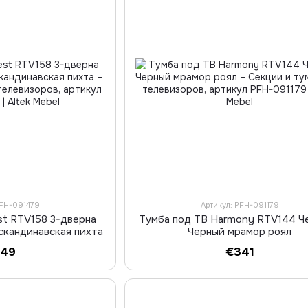
PFH-091479
Артикул: PFH-091179
st RTV158 3-дверна
Тумба под ТВ Harmony RTV144 Ч
скандинавская пихта
Черный мрамор роял
349
€341