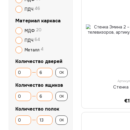
46
ПДЧ
Материал каркаса
20
МДФ
64
ПДЧ
4
Металл
Количество дверей
От Количество дверей
До Количество дверей
OK
Артику
Количество ящиков
Стенка
От Количество ящиков
До Количество ящиков
OK
€
Количество полок
От Количество полок
До Количество полок
OK