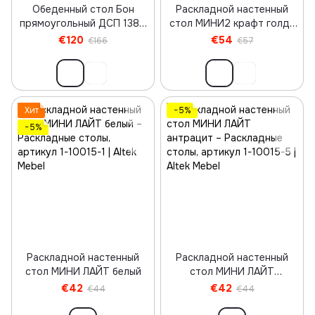
Обеденный стол Бон
Раскладной настенный
прямоугольный ДСП 1380
стол МИНИ2 крафт голд/
крафт белый/венге
белый
€120
€54
€166
€57
Хит
−5%
−5%
Раскладной настенный
Раскладной настенный
стол МИНИ ЛАЙТ белый
стол МИНИ ЛАЙТ
антрацит
€42
€42
€44
€44