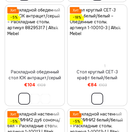
Хит
Хит
−5%
−18%
1
Раскладной обеденный
Стол круглый СЕТ-3
стол ЮК антрацит/серый
крафт белый/белый
€104
€84
€109
€103
Хит
Хит
−5%
−5%