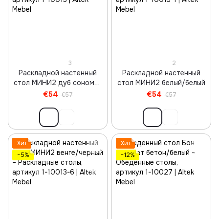
3
2
Раскладной настенный
Раскладной настенный
стол МИНИ2 дуб сонома/
стол МИНИ2 белый/белый
бял
€54
€54
€57
€57
Хит
Хит
−5%
−12%