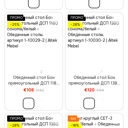
ПРОМО
ПРОМО
−25%
−28%
2
1
Обеденный стол Бон
Обеденный стол Бон
прямоугольный ДСП 1180
прямоугольный ДСП 1380
сонома/белый
сонома/белый
€106
€120
€142
€166
ПРОМО
Хит
−28%
−18%