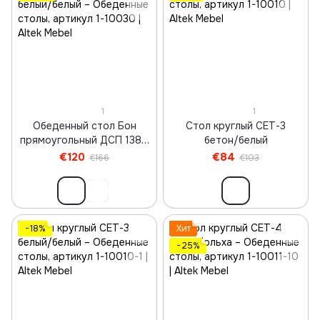
1
1
Обеденный стол Бон
Стол круглый СЕТ-3
прямоугольный ДСП 1380
бетон/белый
белый/белый
€120
€84
€166
€103
−18%
Хит
−25%