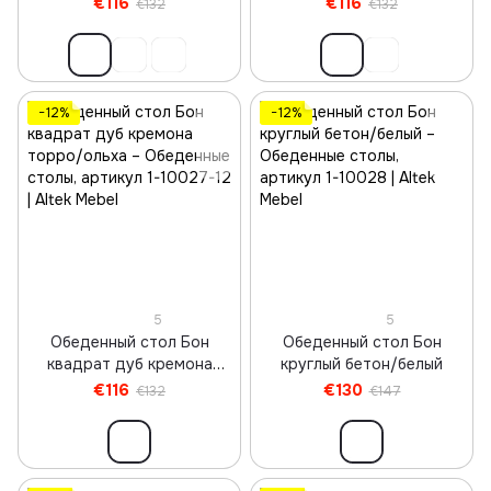
€116
€116
€132
€132
−12%
−12%
5
5
Обеденный стол Бон
Обеденный стол Бон
квадрат дуб кремона
круглый бетон/белый
торро/ольха
€116
€130
€132
€147