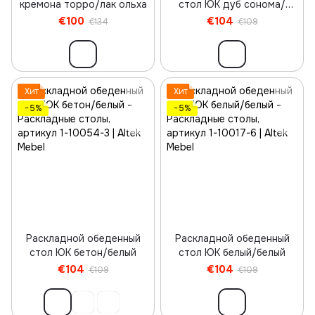
кремона торро/лак ольха
стол ЮК дуб сонома/
венге
€100
€104
€134
€109
Хит
Хит
−5%
−5%
Раскладной обеденный
Раскладной обеденный
стол ЮК бетон/белый
стол ЮК белый/белый
€104
€104
€109
€109