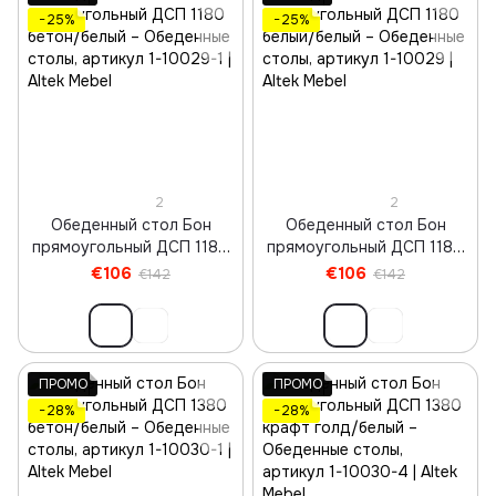
−25%
−25%
2
2
Обеденный стол Бон
Обеденный стол Бон
прямоугольный ДСП 1180
прямоугольный ДСП 1180
бетон/белый
белый/белый
€106
€106
€142
€142
ПРОМО
ПРОМО
−28%
−28%