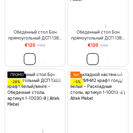
1
2
Обеденный стол Бон
Обеденный стол Бон
прямоугольный ДСП 1380
прямоугольный ДСП 1380
бетон/белый
крафт голд/белый
€120
€120
€166
€166
ПРОМО
Хит
−28%
−5%
2