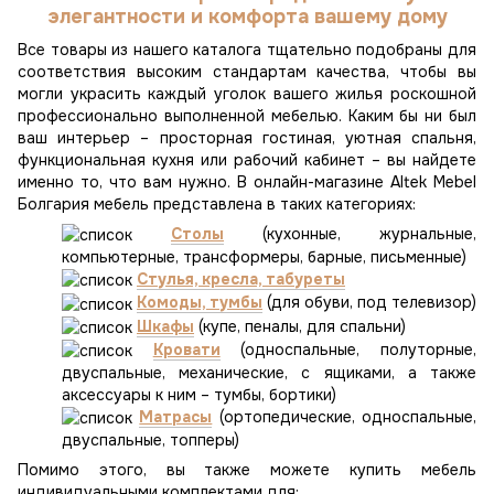
элегантности и комфорта вашему дому
Все товары из нашего каталога тщательно подобраны для
соответствия высоким стандартам качества, чтобы вы
могли украсить каждый уголок вашего жилья роскошной
профессионально выполненной мебелью. Каким бы ни был
ваш интерьер – просторная гостиная, уютная спальня,
функциональная кухня или рабочий кабинет – вы найдете
именно то, что вам нужно. В онлайн-магазине Altek Mebel
Болгария мебель представлена в таких категориях:
Столы
(кухонные, журнальные,
компьютерные, трансформеры, барные, письменные)
Стулья, кресла, табуреты
Комоды, тумбы
(для обуви, под телевизор)
Шкафы
(купе, пеналы, для спальни)
Кровати
(односпальные, полуторные,
двуспальные, механические, с ящиками, а также
аксессуары к ним – тумбы, бортики)
Матрасы
(ортопедические, односпальные,
двуспальные, топперы)
Помимо этого, вы также можете купить мебель
индивидуальными комплектами для: