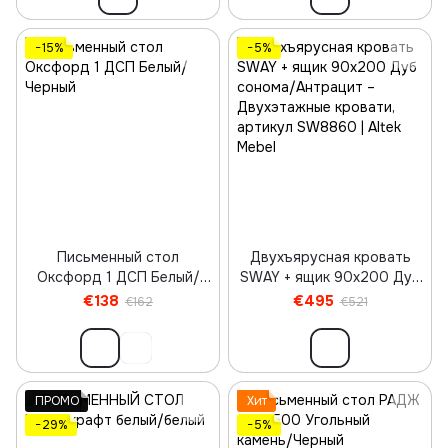
−15%
−5%
Письменный стол
Двухъярусная кровать
Оксфорд 1 ДСП Белый/
SWAY + ящик 90х200 Дуб
Черный
сонома/Антрацит
€138
€495
€162
€521
ПРОМО
Хит
−29%
−5%