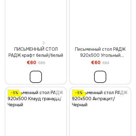
3
ПИСЬМЕННЫЙ СТОЛ
Письменный стол РАДЖ
РАДЖ крафт белый/белый
920х500 Угольный
камень/Черный
€60
€60
€85
€63
−5%
−5%