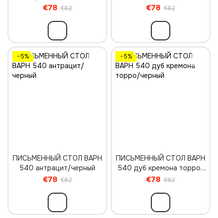
€78
€78
€82
€82
−5%
−5%
ПИСЬМЕННЫЙ СТОЛ ВАРН
ПИСЬМЕННЫЙ СТОЛ ВАРН
540 антрацит/черный
540 дуб кремона торро/
черный
€78
€78
€82
€82