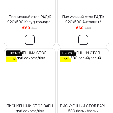
Письменный стол РАДЖ
Письменный стол РАДЖ
920х500 Клауд гранада/
920х500 Антрацит/
Черный
Черный
€60
€60
€63
€63
ПРОМО
ПРОМО
−5%
−5%
1
ПИСЬМЕННЫЙ СТОЛ ВАРН
ПИСЬМЕННЫЙ СТОЛ ВАРН
дуб сонома/бял
580 белый/белый