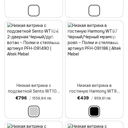
грандсон
Низкая витрина с
Низкая витрина в
подсветкой Sento WT104
гостиную Harmony WT97
2-дверная Черный/дуб
Черный/Черный мрамор
€796
/
€439
/
1556,84 лв.
858,61 лв.
вотан
роял