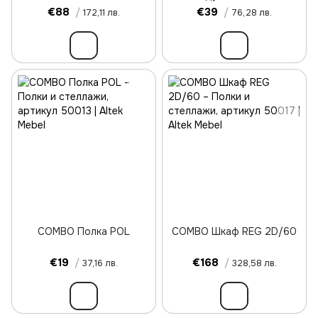
€88
/
€39
/
172,11 лв.
76,28 лв.
COMBO Полка POL
COMBO Шкаф REG 2D/60
€19
/
€168
/
37,16 лв.
328,58 лв.