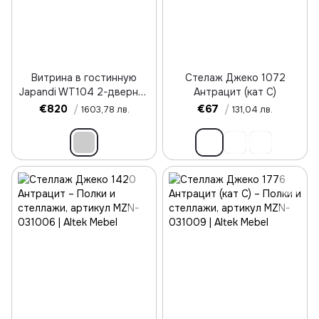
Витрина в гостинную
Стелаж Джеко 1072
Japandi WT104 2-дверная
Антрацит (кат С)
Дуб линеа
€820
/
€67
/
1603,78 лв.
131,04 лв.