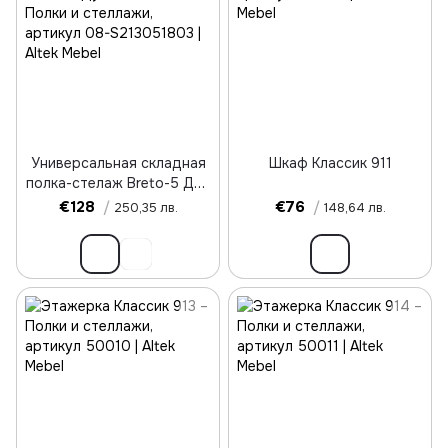
Универсальная складная
Шкаф Классик 911
полка-стелаж Breto-5 Дуб
сонома
€128
/
€76
/
250,35 лв.
148,64 лв.