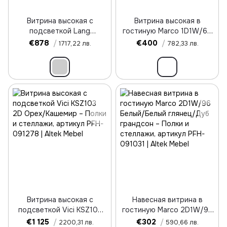
Витрина высокая с
Витрина высокая в
подсветкой Lang
гостиную Marco 1D1W/60
4D2W/100 Черный/дуб
Белый/Белый глянец/Дуб
€878
/
€400
/
1717,22 лв.
782,33 лв.
вотан
грандсон
Витрина высокая с
Навесная витрина в
подсветкой Vici KSZ103
гостиную Marco 2D1W/96
2D Орех/Кашемир
Белый/Белый глянец/Дуб
€1 125
/
€302
/
2200,31 лв.
590,66 лв.