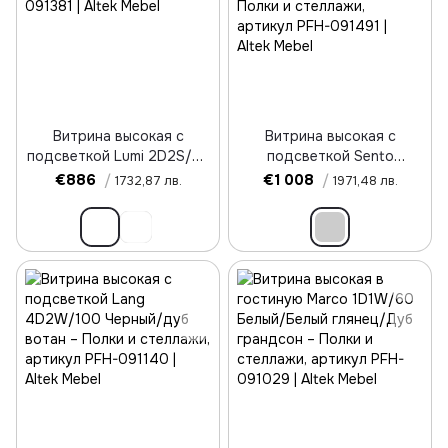
Витрина высокая с
Витрина высокая с
подсветкой Lumi 2D2S/92
подсветкой Sento
Дуб дунин
WTSZ104 2-дверна
€886
/
€1 008
/
1732,87 лв.
1971,48 лв.
Черный/дуб вотан