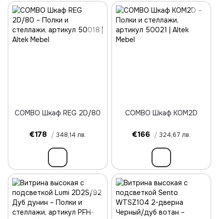
COMBO Шкаф REG 2D/80
COMBO Шкаф KOM2D
€178
/
€166
/
348,14 лв.
324,67 лв.