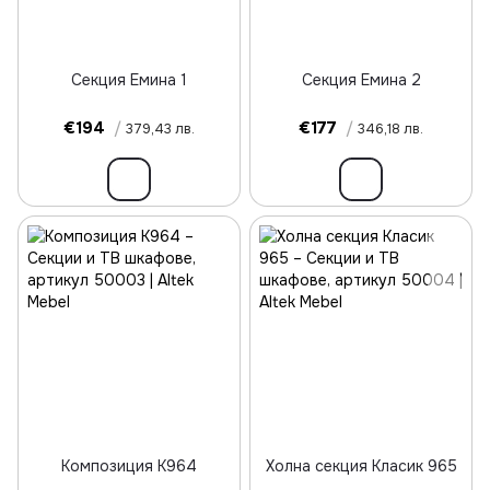
Секция Емина 1
Секция Емина 2
€194
/
€177
/
379,43 лв.
346,18 лв.
Композиция К964
Холна секция Класик 965