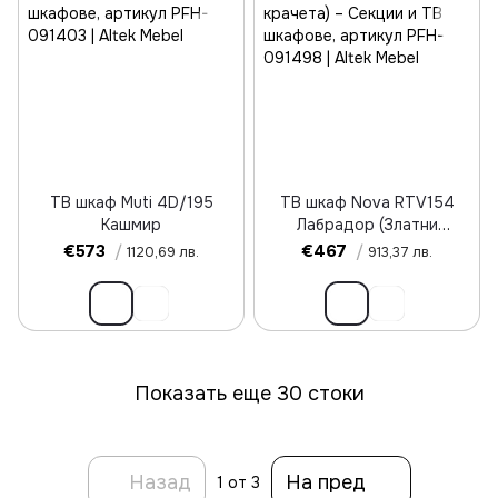
ТВ шкаф Muti 4D/195
ТВ шкаф Nova RTV154
Кашмир
Лабрадор (Златни
крачета)
€573
/
€467
/
1120,69 лв.
913,37 лв.
Показать еще 30 стоки
Назад
На пред
1
от 3