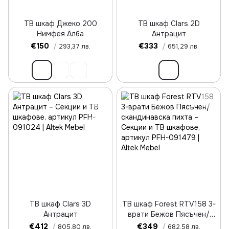
ТВ шкаф Джеко 200
ТВ шкаф Clars 2D
Нимфея Алба
Антрацит
€150
/
€333
/
293,37 лв.
651,29 лв.
ТВ шкаф Clars 3D
ТВ шкаф Forest RTV158 3-
Антрацит
врати Бежов Пясъчен/
скандинавска пихта
€412
/
€349
/
805,80 лв.
682,58 лв.