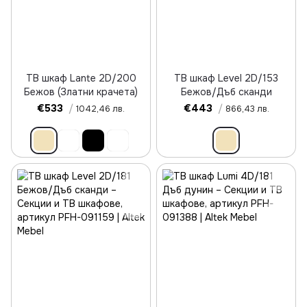
ТВ шкаф Lante 2D/200
ТВ шкаф Level 2D/153
Бежов (Златни крачета)
Бежов/Дъб сканди
€533
/
€443
/
1042,46 лв.
866,43 лв.