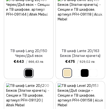
ТВ шкаф Lang 2D/150
ТВ шкаф Lante 2D/163
Черен/Дъб евок
Бежов (Златни крачета)
€443
/
€475
/
866,43 лв.
929,02 лв.