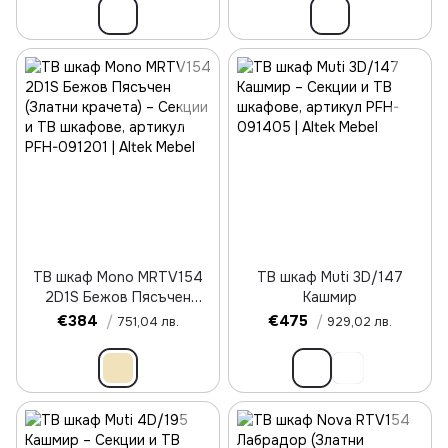
ТВ шкаф Mono MRTV154
ТВ шкаф Muti 3D/147
2D1S Бежов Пясъчен
Кашмир
(Златни крачета)
€384
/
€475
/
751,04 лв.
929,02 лв.