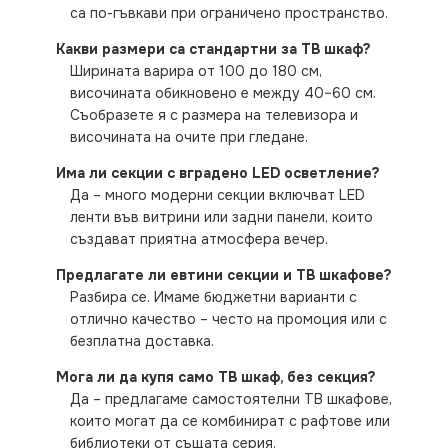
са по-гъвкави при ограничено пространство.
Какви размери са стандартни за ТВ шкаф?
Ширината варира от 100 до 180 см,
височината обикновено е между 40–60 см.
Съобразете я с размера на телевизора и
височината на очите при гледане.
Има ли секции с вградено LED осветление?
Да – много модерни секции включват LED
ленти във витрини или задни панели, които
създават приятна атмосфера вечер.
Предлагате ли евтини секции и ТВ шкафове?
Разбира се. Имаме бюджетни варианти с
отлично качество – често на промоция или с
безплатна доставка.
Мога ли да купя само ТВ шкаф, без секция?
Да – предлагаме самостоятелни ТВ шкафове,
които могат да се комбинират с рафтове или
библиотеки от същата серия.