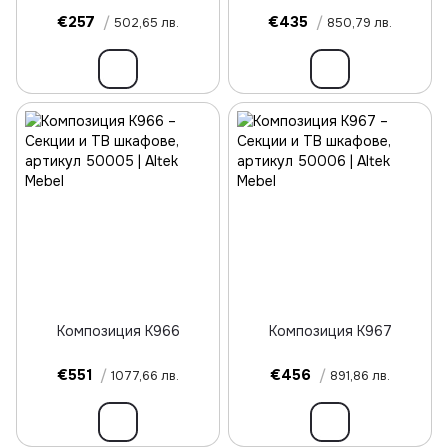
€257
/
€435
/
502,65 лв.
850,79 лв.
Композиция К966
Композиция К967
€551
/
€456
/
1077,66 лв.
891,86 лв.