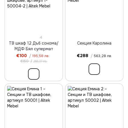
4
ТВ шкаф 12 Дъб сонома/
Секция Каролина
МДФ Бял супермат
€100
/
€288
/
195,58 лв.
563,28 лв.
€150
/
293,37 лв.