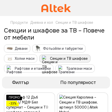
Продукти
Дневна и хол
Секции и ТВ шкафове
Секции и шкафове за ТВ – Повече
от мебели
Дивани
Фотьойли и табуретки
Холни маси
Секции и ТВ шкафове
Рафтове и етажерки
Трапезни маси
Филтър
По популярност
ПРОМО
−33%