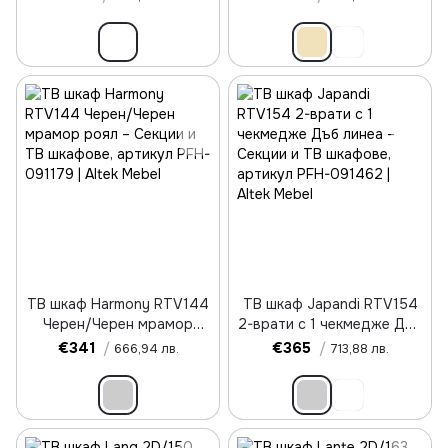
ТВ шкаф Harmony RTV144
ТВ шкаф Japandi RTV154
Черен/Черен мрамор
2-врати с 1 чекмедже Дъб
роял
линеа
€341
/
€365
/
666,94 лв.
713,88 лв.