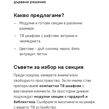
дървени решения
.
Какво предлагаме?
Модулни и готови секции в различни
размери
ТВ шкафове с рафтове, витрини и
чекмеджета
Цветове – дъб сонома, черно, бяло,
антрацит, бетон
Съвети за избор на секция
Преди покупка, измерете внимателно
свободното пространство. За по-малки стаи
препоръчваме
компактни ТВ шкафове
с
вертикални елементи. За просторни дневни
подхождат
модулни секции с гардероб и
библиотека
. Съобразете височината на шкафа
с вашето ТВ устройство.