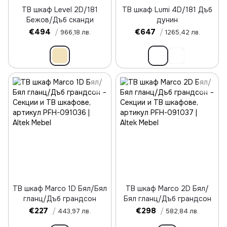
ТВ шкаф Level 2D/181
ТВ шкаф Lumi 4D/181 Дъб
Бежов/Дъб сканди
дунин
€494
/
€647
/
966,18 лв.
1265,42 лв.
ТВ шкаф Marco 1D Бял/Бял
ТВ шкаф Marco 2D Бял/
гланц/Дъб грандсон
Бял гланц/Дъб грандсон
€227
/
€298
/
443,97 лв.
582,84 лв.