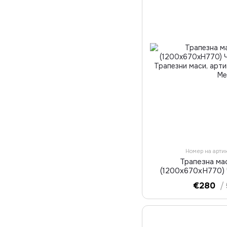
Номер на арти
Трапезна ма
(1200x670xH770)
€280
/