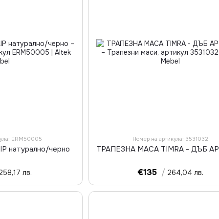
кула: ERM50005
Номер на артикула: 3531032
LIP натурално/черно
ТРАПЕЗНА МАСА TIMRA - ДЪБ А
€135
/
258,17 лв.
264,04 лв.