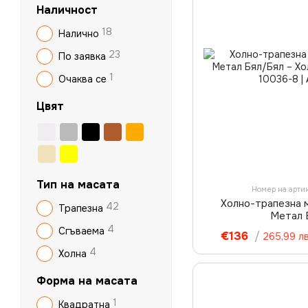
Наличност
18
Налично
23
По заявка
1
Очаква се
Цвят
Тип на масата
Номер на арти
Холно-трапезна
42
Трапезна
Метал 
4
Сгъваема
€136
/
265,99 лв
4
Холна
Форма на масата
1
Квадратна