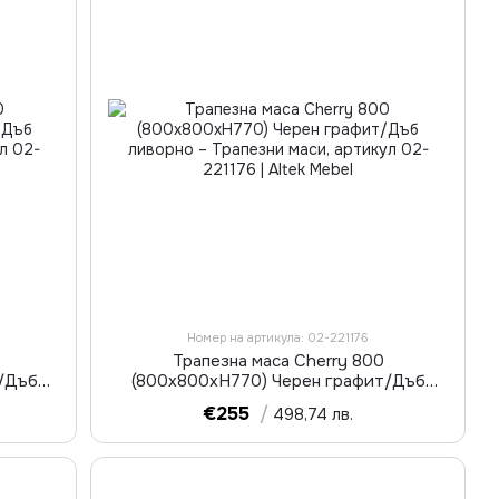
Номер на артикула: 02-221176
Трапезна маса Cherry 800
т/Дъб
(800х800хН770) Черен графит/Дъб
ливорно
€255
/
498,74 лв.