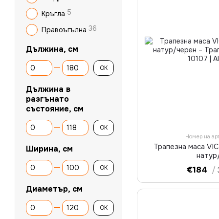
5
Кръгла
36
Правоъгълна
Дължина, см
От Дължина, см
До Дължина, см
OK
Дължина в
разгънато
състояние, см
От Дължина в разгънато състояние, см
До Дължина в разгънато състояние, см
OK
Номер на ар
Трапезна маса VI
Ширина, см
натур
От Ширина, см
До Ширина, см
OK
€184
/
Диаметър, см
От Диаметър, см
До Диаметър, см
OK