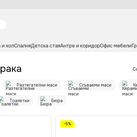
 и хол
Спалня
Детска стая
Антре и коридор
Офис мебели
Гр
крака
С
Разтегателни маси
Сгъваеми маси
К
Тоалетки
Бюра
−5%