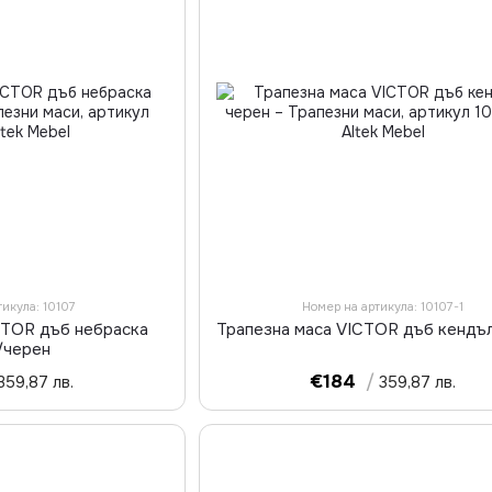
тикула: 10107
Номер на артикула: 10107-1
CTOR дъб небраска
Трапезна маса VICTOR дъб кендъ
/черен
€184
/
359,87 лв.
359,87 лв.