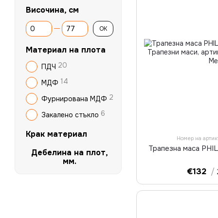
Височина, см
От Височина, см
До Височина, см
OK
Материал на плота
20
ПДЧ
14
МДФ
2
Фурнирована МДФ
6
Закалено стъкло
Крак материал
Номер на арти
Трапезна маса PHI
Дебелина на плот,
мм.
€132
/