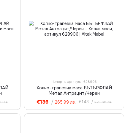
Номер на артикула: 628906
ФЛАЙ
Холно-трапезна маса БЪТЪРФЛАЙ
н
Метал Антрацит/Черен
€136
/
€143
/
265,99 лв.
8 лв.
279,68 лв.