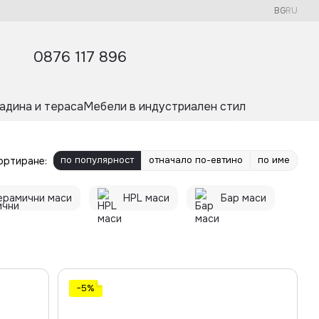
BG
RU
0876 117 896
адина и тераса
Мебели в индустриален стил
по популярност
отначало по-евтино
по име
ортиране:
ерамични маси
HPL маси
Бар маси
−5%