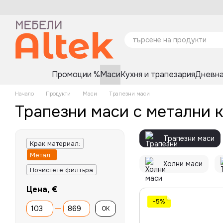
Премини към основното съдържание
Промоции %
Маси
Кухня и трапезария
Дневна
Начало
Продукти
Маси
Трапезни маси
Трапезни маси с метални 
Трапезни маси
Крак материал:
Метал
Холни маси
Почистете филтъра
Цена, €
−5%
От Цена, €
До Цена, €
OK