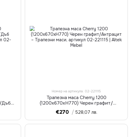
Номер на артикула: 02-221115
Трапезна маса Cherry 1200
т/Дъб
(1200х670хН770) Черен графит/
Антрацит
€270
/
528,07 лв.