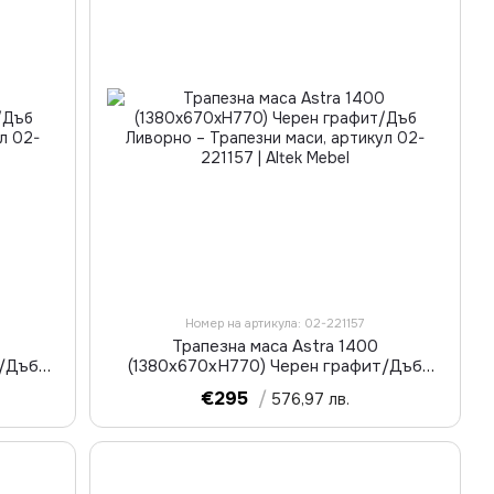
Номер на артикула: 02-221157
Трапезна маса Astra 1400
т/Дъб
(1380х670хН770) Черен графит/Дъб
Ливорно
€295
/
576,97 лв.