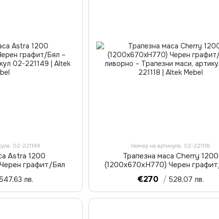
кула: 02-221149
Номер на артикула: 02-221118
са Astra 1200
Трапезна маса Cherry 1200
 Черен графит/Бял
(1200х670хН770) Черен графи
ливорно
€270
/
547,63 лв.
528,07 лв.