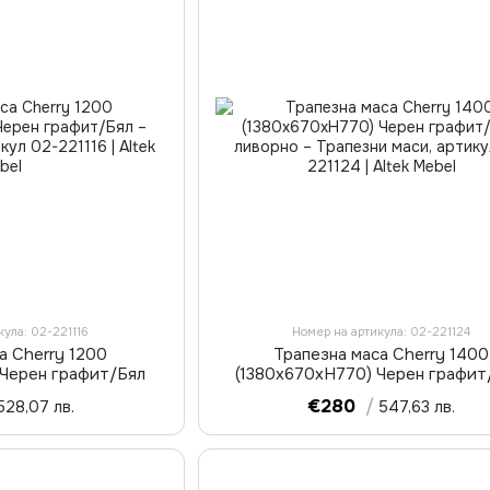
кула: 02-221116
Номер на артикула: 02-221124
а Cherry 1200
Трапезна маса Cherry 1400
 Черен графит/Бял
(1380х670хН770) Черен графи
ливорно
€280
/
528,07 лв.
547,63 лв.