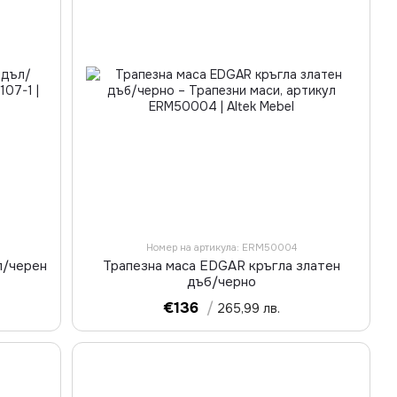
Номер на артикула: ERM50004
л/черен
Трапезна маса EDGAR кръгла златен
дъб/черно
€136
/
265,99 лв.