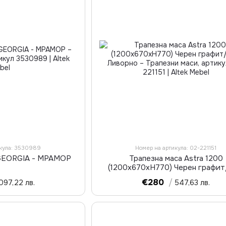
икула: 3530989
Номер на артикула: 02-221151
GEORGIA - МРАМОР
Трапезна маса Astra 1200
(1200x670xH770) Черен графи
Ливорно
€280
/
097,22 лв.
547,63 лв.