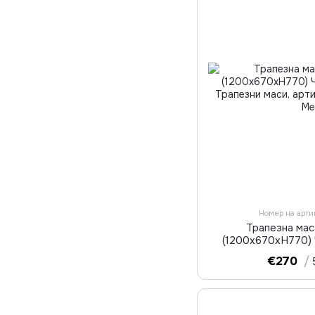
Номер на арти
Трапезна мас
(1200х670хН770)
€270
/