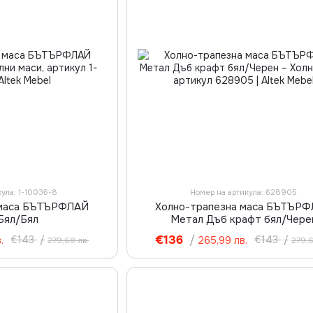
кула: 1-10036-8
Номер на артикула: 628905
 маса БЪТЪРФЛАЙ
Холно-трапезна маса БЪТЪР
Бял/Бял
Метал Дъб крафт бял/Чере
€136
/
€143
/
€143
/
.
265,99 лв.
279,68 лв.
279,6