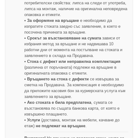
потребителски свойства: липса на следи от употреба,
липса на монтаж, наличие на оригинална неповредена
опаковка и етикети.
• За оформяне на връщане
е необходимо да
изпратите стоката заедно със заявление, в което е
посочена причината за връщане.
• Срокът за възстановяване на сумата
зависи от
избрания метод за връщане и не надвишава 10
работни дни от момента на постъпване на стоката и
заявлението в склада на Продавача.
• Стока с дефект или неправилна комплектация
(различна от поръчаната) подлежи на връщане в
оригиналната опаковка с етикети.
• Връщането на стока с дефекти
се извършва за
сметка на Продавача. За компенсация е необходимо
да приложите касовия бон за куриерската услуга към
заявлението за връщане.
• Ако стоката е била предплатена
, сумата се
възстановява по същата банкова карта, от която е
извършено плащането.
• Услуги
(доставка, монтаж на мебели, качване до
етаж)
не подлежат на връщане
.