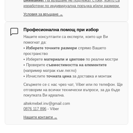
Внимание!
На връщане не подлежат стоки, които са
изработени по индивидуална поръчка и/или размери.
Условия за връщане →
Професионална помощ при избор
Нашите консултанти са експерти, които ще Ви
помогнат да:
•
Изберете точните размери
спрямо Вашето
пространство
• Изберете
материали и цветове
по реални мостри
• Проверите
съвместимостта на елементите
(например матрак към легло)
• Изчислите
точната цена
за доставка и монтаж
Свържете се с нас чрез чат, Viber или по телефон. Ще
отговорим на всички технически въпроси, за да бъде
покупката Ви идеална.
altekmebel.inv@gmail.com
0876 117 896
- Viber
Нашите контакти →