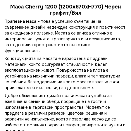
Маса Cherry 1200 (1200х670хН770) Черен
графит/Бял
Трапезна маса
– това е успешно съчетание на
съвременен дизайн, надеждна конструкция и практичност
за ежедневно ползване. Масата се вписва отлично в
интериора на кухнята, трапезарията или всекидневната,
като допълва пространството със стил и
функционалност.
Конструкцията на масата е изработена от здрави
материали, които осигуряват стабилност и дълъг
експлоатационен живот. Повърхността на плота е
устойчива на механични повреди, влага и температурни
колебания, благодарение на което масата запазва своя
привлекателен външен вид за дълго време.
Добре обмисленият дизайн прави масата удобна за
ежедневни семейни обеди, посрещане на гости и
използване в търговски пространства. Моделът се
предлага в различни размери, цветови решения и
варианти на изпълнение, което позволява лесно да се
избере оптималният вариант според конкретните нужди и
интериора.