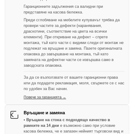
Гаранционните задължения са валидни при
представяне на касова бележка.
Преди сглобяване на мебелите купувачът трябва да
провери частите за дефекти (наранявания,
драскотини, съответствие на цвета на всички
елементи). При откриване на дефект – спрете
монтажа, тъй като части с видими следи от монтаж не
подлежат на връщане и замяна. Пазете оригиналната
опаковка до завършване на монтажа, тъй като
замяната на дефектни части се извършва само в
заводската опаковка.
За да се възползвате от вашите гаранционни права
или да подадете рекламация, моля, свържете се с нас
по удобен за Вас начин.
Повече за гаранцията →
Връщане и замяна
• Връщане на стока с подходящо качество в
рамките на 14 дни
е възможно само при условие
касова бележка, че е запазен нейният търговски вид и