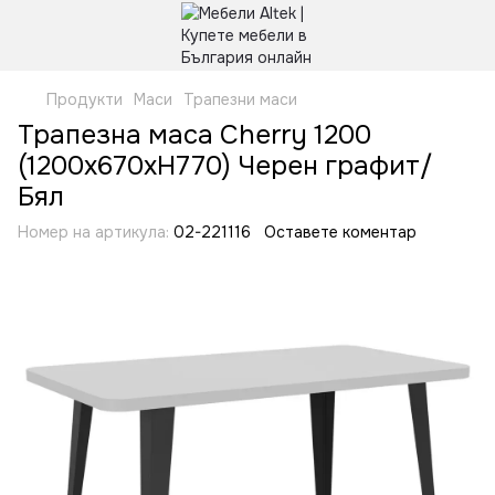
Продукти
Маси
Трапезни маси
Трапезна маса Cherry 1200
(1200х670хН770) Черен графит/
Бял
Номер на артикула:
02-221116
Оставете коментар