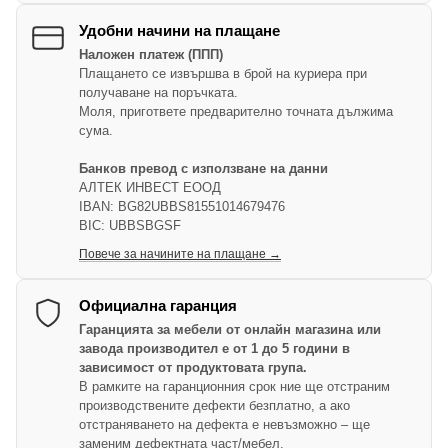
Удобни начини на плащане
Наложен платеж (ППП)
Плащането се извършва в брой на куриера при
получаване на поръчката.
Моля, пригответе предварително точната дължима
сума.
Банков превод с използване на данни
АЛТЕК ИНВЕСТ ЕООД
IBAN: BG82UBBS81551014679476
BIC: UBBSBGSF
Повече за начините на плащане →
Официална гаранция
Гаранцията за мебели от онлайн магазина или
завода производител е от 1 до 5 години в
зависимост от продуктовата група.
В рамките на гаранционния срок ние ще отстраним
производствените дефекти безплатно, а ако
отстраняването на дефекта е невъзможно – ще
заменим дефектната част/мебел.