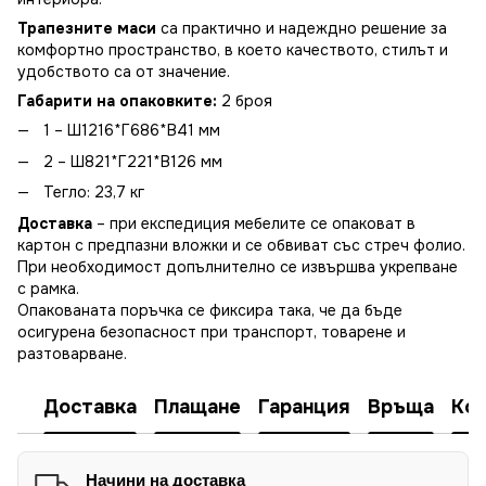
Трапезните маси
са практично и надеждно решение за
комфортно пространство, в което качеството, стилът и
удобството са от значение.
Габарити на опаковките:
2 броя
1 – Ш1216*Г686*В41 мм
2 – Ш821*Г221*В126 мм
Тегло: 23,7 кг
Доставка
– при експедиция мебелите се опаковат в
картон с предпазни вложки и се обвиват със стреч фолио.
При необходимост допълнително се извършва укрепване
с рамка.
Опакованата поръчка се фиксира така, че да бъде
осигурена безопасност при транспорт, товарене и
разтоварване.
Доставка
Плащане
Гаранция
Връща
Ко
Начини на доставка