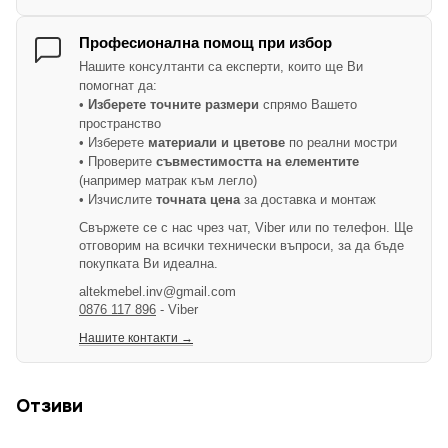
Професионална помощ при избор
Нашите консултанти са експерти, които ще Ви
помогнат да:
•
Изберете точните размери
спрямо Вашето
пространство
• Изберете
материали и цветове
по реални мостри
• Проверите
съвместимостта на елементите
(например матрак към легло)
• Изчислите
точната цена
за доставка и монтаж
Свържете се с нас чрез чат, Viber или по телефон. Ще
отговорим на всички технически въпроси, за да бъде
покупката Ви идеална.
altekmebel.inv@gmail.com
0876 117 896
- Viber
Нашите контакти →
Отзиви