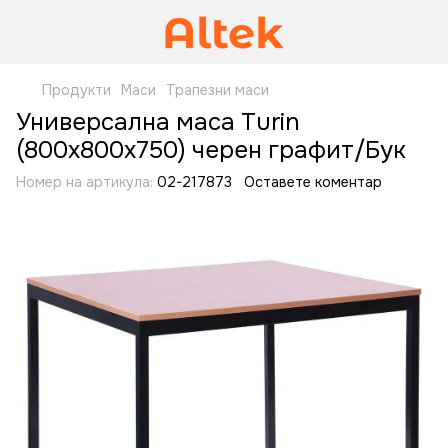
Продукти
Маси
Трапезни маси
Универсална маса Turin
(800х800х750) черен графит/Бук
Номер на артикула:
02-217873
Оставете коментар