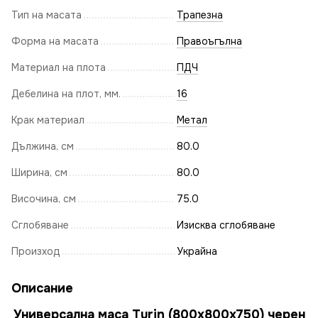
Тип на масата
Трапезна
Форма на масата
Правоъгълна
Материал на плота
ПДЧ
Дебелина на плот, мм.
16
Крак материал
Метал
Дължина, см
80.0
Ширина, см
80.0
Височина, см
75.0
Сглобяване
Изисква сглобяване
Произход
Украйна
Описание
Универсална маса Turin (800х800х750) черен