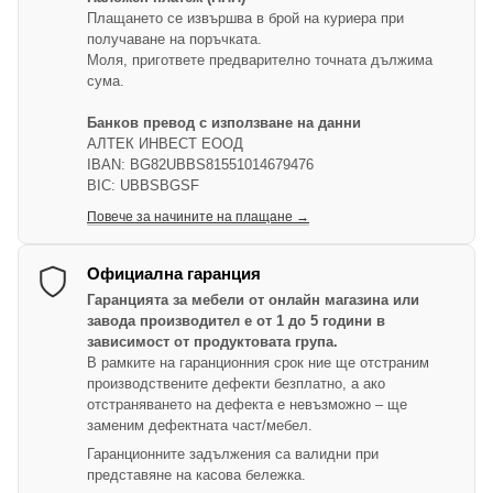
Плащането се извършва в брой на куриера при
получаване на поръчката.
Моля, пригответе предварително точната дължима
сума.
Банков превод с използване на данни
АЛТЕК ИНВЕСТ ЕООД
IBAN: BG82UBBS81551014679476
BIC: UBBSBGSF
Повече за начините на плащане →
Официална гаранция
Гаранцията за мебели от онлайн магазина или
завода производител е от 1 до 5 години в
зависимост от продуктовата група.
В рамките на гаранционния срок ние ще отстраним
производствените дефекти безплатно, а ако
отстраняването на дефекта е невъзможно – ще
заменим дефектната част/мебел.
Гаранционните задължения са валидни при
представяне на касова бележка.