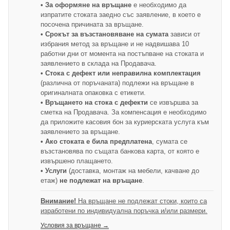
• За оформяне на връщане
е необходимо да
изпратите стоката заедно със заявление, в което е
посочена причината за връщане.
• Срокът за възстановяване на сумата
зависи от
избрания метод за връщане и не надвишава 10
работни дни от момента на постъпване на стоката и
заявлението в склада на Продавача.
• Стока с дефект или неправилна комплектация
(различна от поръчаната) подлежи на връщане в
оригиналната опаковка с етикети.
• Връщането на стока с дефекти
се извършва за
сметка на Продавача. За компенсация е необходимо
да приложите касовия бон за куриерската услуга към
заявлението за връщане.
• Ако стоката е била предплатена
, сумата се
възстановява по същата банкова карта, от която е
извършено плащането.
• Услуги
(доставка, монтаж на мебели, качване до
етаж)
не подлежат на връщане
.
Внимание!
На връщане не подлежат стоки, които са
изработени по индивидуална поръчка и/или размери.
Условия за връщане →