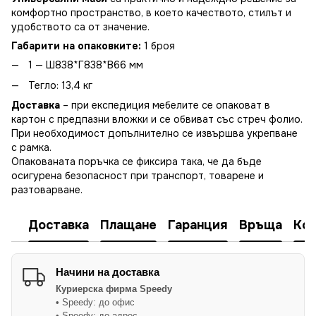
комфортно пространство, в което качеството, стилът и
удобството са от значение.
Габарити на опаковките:
1 броя
1 — Ш838*Г838*В66 мм
Тегло: 13,4 кг
Доставка
– при експедиция мебелите се опаковат в
картон с предпазни вложки и се обвиват със стреч фолио.
При необходимост допълнително се извършва укрепване
с рамка.
Опакованата поръчка се фиксира така, че да бъде
осигурена безопасност при транспорт, товарене и
разтоварване.
Доставка
Плащане
Гаранция
Връща
Ко
Начини на доставка
Куриерска фирма
Speedy
• Speedy: до офис
• Speedy: до адрес