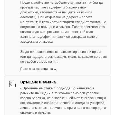
Преди сглобяване на мебелите купувачът трябва да
провери частите за дефекти (наранявания,
драскотини, съответствие на цвета на всички
елементи). При откриване на дефект – спрете
монтажа, тъй като части с видими следи от монтаж не
подлежат на връщане и замяна. Пазете оригиналната
опаковка до завършване на монтажа, тъй като
замяната на дефектни части се извършва само в
заводската опаковка.
За да се възползвате от вашите гаранционни права
или да подадете рекламация, моля, свържете се с нас
по удобен за Вас начин.
Повече за гаранцията →
Връщане и замяна
• Връщане на стока с подходящо качество в
рамките на 14 дни
е възможно само при условие
касова бележка, че е запазен нейният търговски вид и
потребителски свойства: липса на следи от употреба,
липса на монтаж, наличие на оригинална неповредена
опаковка и етикети.