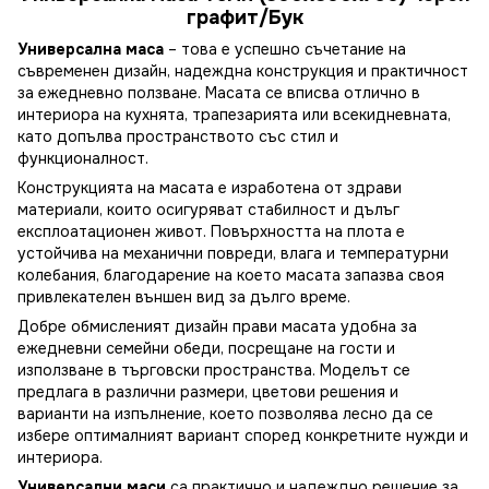
графит/Бук
Универсална маса
– това е успешно съчетание на
съвременен дизайн, надеждна конструкция и практичност
за ежедневно ползване. Масата се вписва отлично в
интериора на кухнята, трапезарията или всекидневната,
като допълва пространството със стил и
функционалност.
Конструкцията на масата е изработена от здрави
материали, които осигуряват стабилност и дълъг
експлоатационен живот. Повърхността на плота е
устойчива на механични повреди, влага и температурни
колебания, благодарение на което масата запазва своя
привлекателен външен вид за дълго време.
Добре обмисленият дизайн прави масата удобна за
ежедневни семейни обеди, посрещане на гости и
използване в търговски пространства. Моделът се
предлага в различни размери, цветови решения и
варианти на изпълнение, което позволява лесно да се
избере оптималният вариант според конкретните нужди и
интериора.
Универсални маси
са практично и надеждно решение за