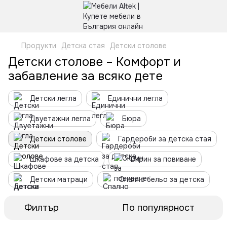
Продукти
Детска стая
Детски столове
Детски столове – Комфорт и
забавление за всяко дете
Детски легла
Единични легла
Двуетажни легла
Бюра
Детски столове
Гардероби за детска стая
Шкафове за детска
Скрин за повиване
Детски матраци
Спално бельо за детска
Филтър
По популярност