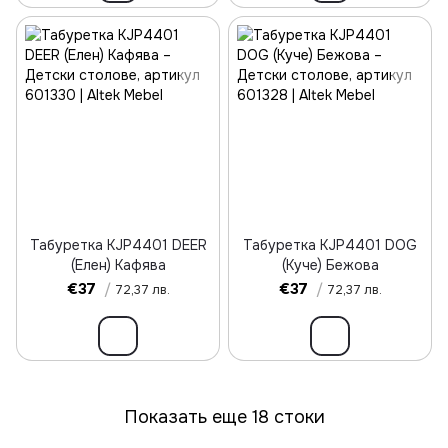
Табуретка KJP4401 DEER
Табуретка KJP4401 DOG
(Елен) Кафява
(Куче) Бежова
€37
/
€37
/
72,37 лв.
72,37 лв.
Показать еще 18 стоки