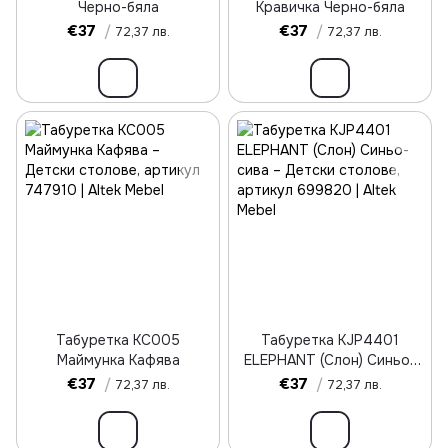
Черно-бяла
Кравичка Черно-бяла
€37
/
€37
/
72,37 лв.
72,37 лв.
Табуретка KC005
Табуретка KJP4401
Маймунка Кафява
ELEPHANT (Слон) Синьо-
сива
€37
/
€37
/
72,37 лв.
72,37 лв.