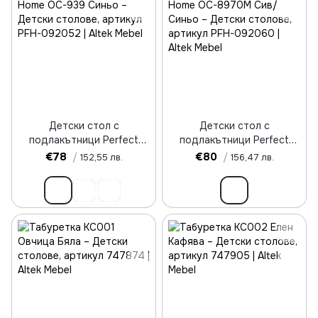
Детски стол с
Детски стол с
подлакътници Perfect
подлакътници Perfect
Home OC-939 Синьо
Home OC-8970M Сив/
€78
/
€80
/
152,55 лв.
156,47 лв.
Синьо