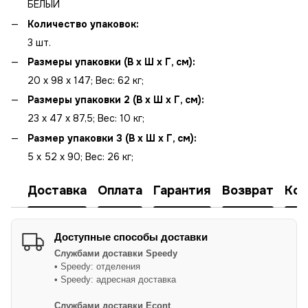
БЕЛЫЙ
Количество упаковок:
3 шт.
Размеры упаковки (В x Ш x Г, см):
20 x 98 x 147; Вес: 62 кг;
Размеры упаковки 2 (В x Ш x Г, см):
23 x 47 x 87,5; Вес: 10 кг;
Размер упаковки 3 (В x Ш x Г, см):
5 x 52 x 90; Вес: 26 кг;
Доставка
Оплата
Гарантия
Возврат
Кон
Доступные способы доставки
Службами доставки
Speedy
• Speedy: отделения
• Speedy: адресная доставка
Службами доставки Econt