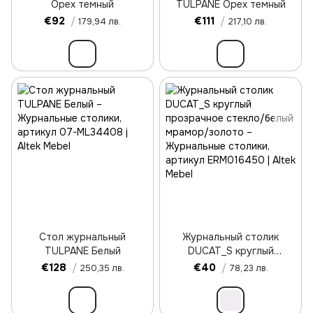
Орех темный
TULPANE Орех темный
€92
/
€111
/
179,94 лв.
217,10 лв.
Стол журнальный
Журнальный столик
TULPANE Белый
DUCAT_S круглый
прозрачное стекло/белый
€128
/
€40
/
250,35 лв.
78,23 лв.
мрамор/золото