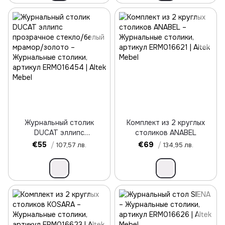
Журнальный столик
Комплект из 2 круглых
DUCAT эллипс
столиков ANABEL
прозрачное стекло/белый
€55
/
€69
/
107,57 лв.
134,95 лв.
мрамор/золото