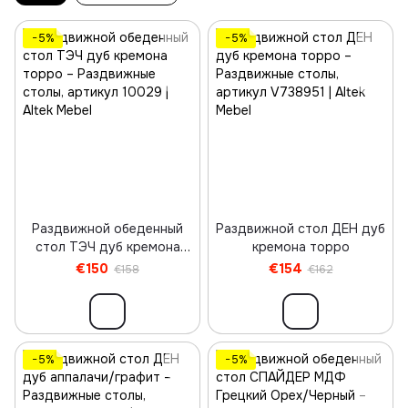
−5%
−5%
Раздвижной обеденный
Раздвижной стол ДЕН дуб
стол ТЭЧ дуб кремона
кремона торро
торро
€150
€154
€158
€162
−5%
−5%