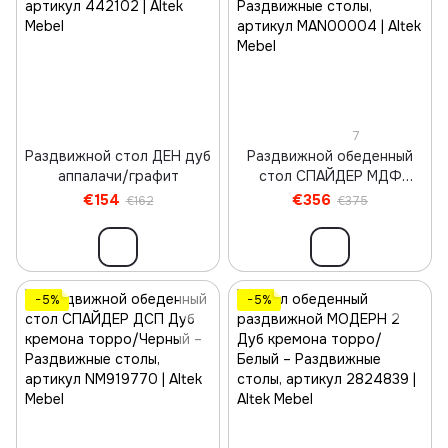
7
Раздвижной стол ДЕН дуб
Раздвижной обеденный
аппалачи/графит
стол СПАЙДЕР МДФ
Грецкий Орех/Черный
€154
€356
€162
€375
−5%
−5%