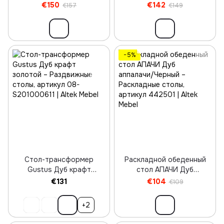
Белый
Графит
€150
€142
€157
€149
−5%
Стол-трансформер
Раскладной обеденный
Gustus Дуб крафт
стол АПАЧИ Дуб
золотой
аппалачи/Черный
€131
€104
€109
+2