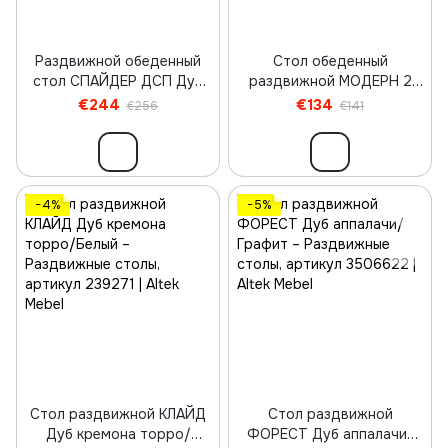
Раздвижной обеденный
Стол обеденный
стол СПАЙДЕР ДСП Дуб
раздвижной МОДЕРН 2
кремона торро/Черный
Дуб кремона торро/
€244
€134
€256
€141
Белый
−4%
−5%
Стол раздвижной КЛАЙД
Стол раздвижной
Дуб кремона торро/
ФОРЕСТ Дуб аппалачи/