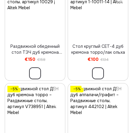
Раздвижной обеденный
Стол круглый СЕТ-4 дуб
стол ТЭЧ дуб кремона
кремона торро/лак ольха
торро
€150
€100
€158
€134
−5%
−5%