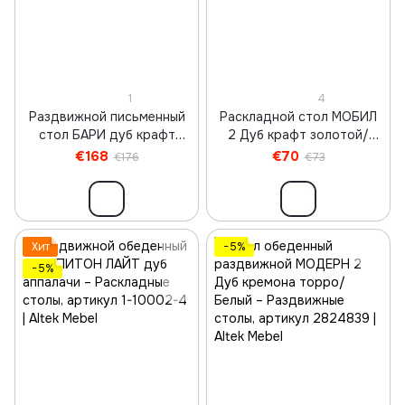
1
4
Раздвижной письменный
Раскладной стол МОБИЛ
стол БАРИ дуб крафт
2 Дуб крафт золотой/
голд
Черный
€168
€70
€176
€73
Хит
−5%
−5%