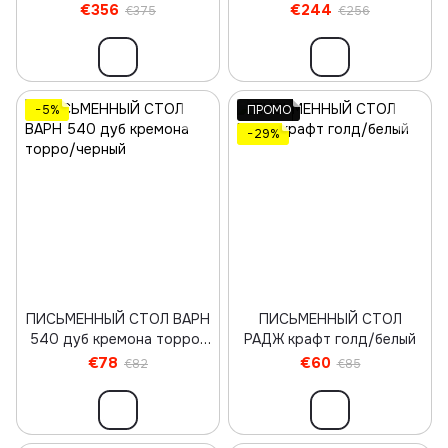
Грецкий Орех/Черный
кремона торро/Черный
€356
€244
€375
€256
−5%
ПРОМО
−29%
ПИСЬМЕННЫЙ СТОЛ ВАРН
ПИСЬМЕННЫЙ СТОЛ
540 дуб кремона торро/
РАДЖ крафт голд/белый
черный
€78
€60
€82
€85