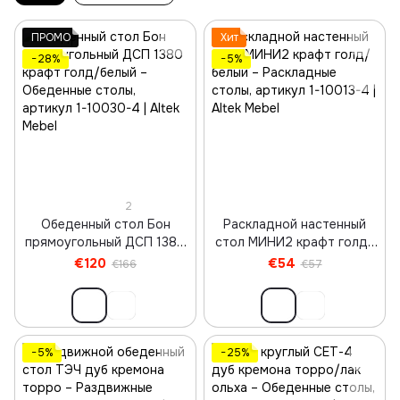
ПРОМО
Хит
−28%
−5%
2
Обеденный стол Бон
Раскладной настенный
прямоугольный ДСП 1380
стол МИНИ2 крафт голд/
крафт голд/белый
белый
€120
€54
€166
€57
−5%
−25%