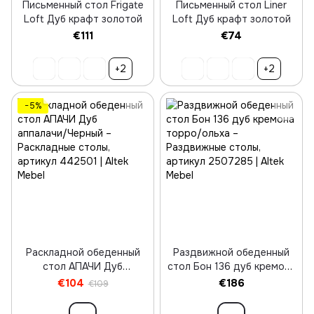
Письменный стол Frigate
Письменный стол Liner
Loft Дуб крафт золотой
Loft Дуб крафт золотой
€111
€74
+2
+2
−5%
Раскладной обеденный
Раздвижной обеденный
стол АПАЧИ Дуб
стол Бон 136 дуб кремона
аппалачи/Черный
торро/ольха
€104
€186
€109