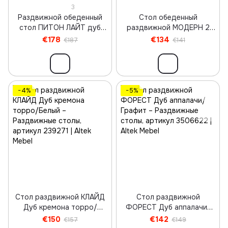
3
Раздвижной обеденный
Стол обеденный
стол ПИТОН ЛАЙТ дуб
раздвижной МОДЕРН 2
аппалачи
Дуб кремона торро/
€178
€134
€187
€141
Белый
−4%
−5%
Стол раздвижной КЛАЙД
Стол раздвижной
Дуб кремона торро/
ФОРЕСТ Дуб аппалачи/
Белый
Графит
€150
€142
€157
€149