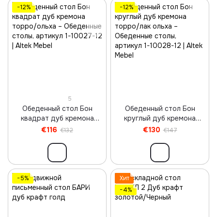
−12%
−12%
5
Обеденный стол Бон
Обеденный стол Бон
квадрат дуб кремона
круглый дуб кремона
торро/ольха
торро/лак ольха
€116
€130
€132
€147
−5%
Хит
−4%