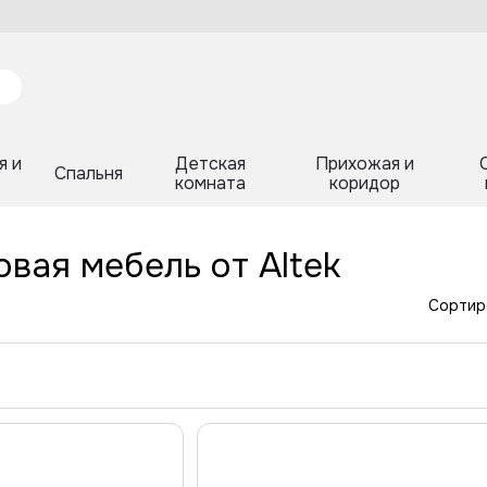
я и
Детская
Прихожая и
Спальня
комната
коридор
вая мебель от Altek
Сортир