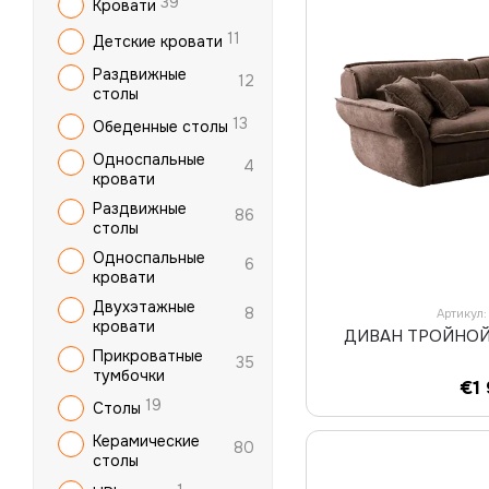
39
Кровати
11
Детские кровати
Раздвижные
12
столы
13
Обеденные столы
Односпальные
4
кровати
Раздвижные
86
столы
Односпальные
6
кровати
Двухэтажные
8
Артикул
кровати
ДИВАН ТРОЙНОЙ
Прикроватные
35
тумбочки
€1
19
Столы
Керамические
80
столы