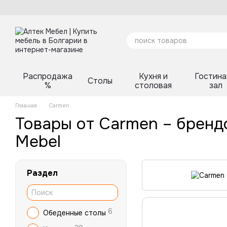
Перейти к основному контенту
Распродажа
Кухня и
Гостина
Столы
%
столовая
зал
Главная
Carmen
Товары от Carmen – брендо
Mebel
Раздел
6
Обеденные столы