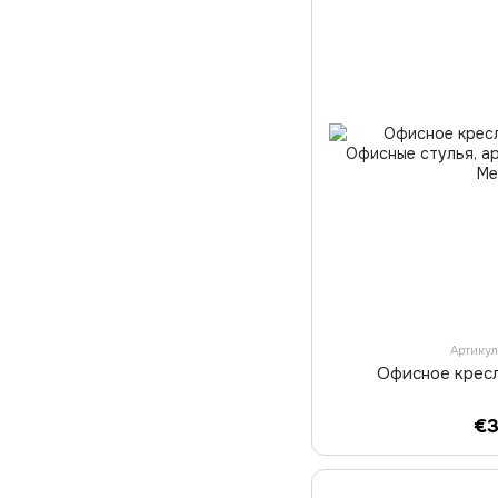
Артику
Офисное крес
€