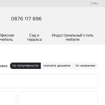
BG
RU
0876 117 896
Офисная
Сад и
Индустриальный стиль
мебель
терраса
мебели
по популярности
сначала дешевле
по названию
овка: