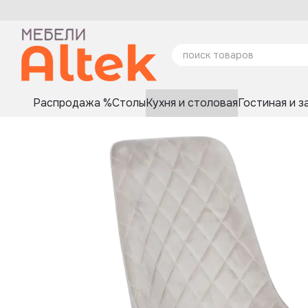
Перейти к основному контенту
Распродажа %
Столы
Кухня и столовая
Гостиная и з