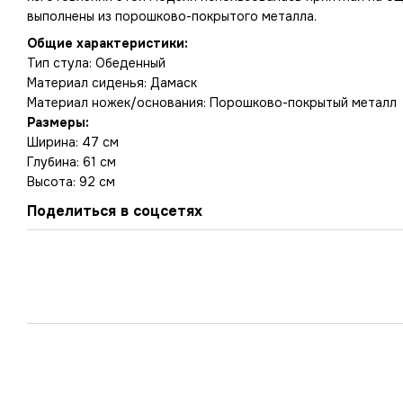
выполнены из порошково-покрытого металла.
Общие характеристики:
Тип стула: Обеденный
Материал сиденья: Дамаск
Материал ножек/основания: Порошково-покрытый металл
Размеры:
Ширина: 47 см
Глубина: 61 см
Высота: 92 см
Ширина сиденья: 45 см
Поделиться в соцсетях
Глубина сиденья: 43 см
Высота сиденья от пола: 45 см
Длина спинки: 47 см
Максимальная нагрузка: 100 кг
Транспортная упаковка
- ТРАПЕЗЕН СТОЛ ATLANTA - ТЪ
Количество упаковок: 1 шт.
Размер упаковки (ВхШхГ в см): 49 x 49 x 81; Вес: 13.5 кг.; К