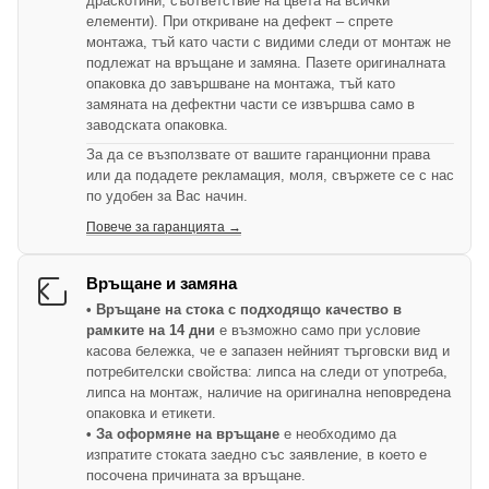
драскотини, съответствие на цвета на всички
елементи). При откриване на дефект – спрете
монтажа, тъй като части с видими следи от монтаж не
подлежат на връщане и замяна. Пазете оригиналната
опаковка до завършване на монтажа, тъй като
замяната на дефектни части се извършва само в
заводската опаковка.
За да се възползвате от вашите гаранционни права
или да подадете рекламация, моля, свържете се с нас
по удобен за Вас начин.
Повече за гаранцията →
Връщане и замяна
• Връщане на стока с подходящо качество в
рамките на 14 дни
е възможно само при условие
касова бележка, че е запазен нейният търговски вид и
потребителски свойства: липса на следи от употреба,
липса на монтаж, наличие на оригинална неповредена
опаковка и етикети.
• За оформяне на връщане
е необходимо да
изпратите стоката заедно със заявление, в което е
посочена причината за връщане.