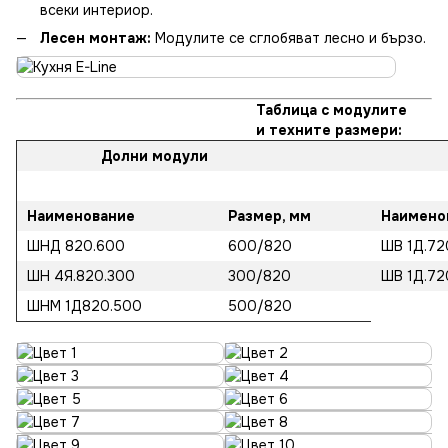
всеки интериор.
Лесен монтаж:
Модулите се сглобяват лесно и бързо.
Таблица с модулите
и техните размери:
Долни модули
Наименование
Размер, мм
Наимено
ШНД 820.600
600/820
ШВ 1Д.72
ШН 4Я.820.300
300/820
ШВ 1Д.72
ШНМ 1Д820.500
500/820