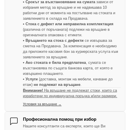
• Срокът за възстановяване на сумата
зависи от
избрания метод за връщане и не надвишава 10
работни дни от момента на постъпване на стоката и
заявлението в склада на Продавача.
• Стока с дефект или неправилна комплектация
(различна от поръчаната) подлежи на връщане в
оригиналната опаковка с етикети.
• Връщането на стока с дефекти
се извършва за
сметка на Продавача. За компенсация е необходимо
да приложите касовия бон за куриерската услуга към
заявлението за връщане.
• Ако стоката е била предплатена
, сумата се
възстановява по същата банкова карта, от която е
извършено плащането.
• Услуги
(доставка, монтаж на мебели, качване до
етаж)
не подлежат на връщане
.
Внимание!
На връщане не подлежат стоки, които са
изработени по индивидуална поръчка и/или размери.
Условия за връщане →
Професионална помощ при избор
Нашите консултанти са експерти, които ще Ви