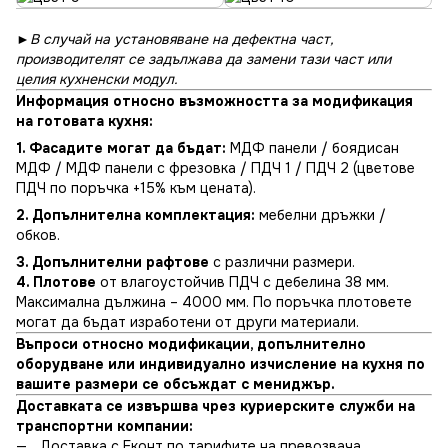
►
В случай на установяване на дефектна част,
производителят се задължава да замени тази част или
целия кухненски модул.
Информация относно възможността за модификация
на готовата кухня:
1.
Фасадите могат да бъдат:
МДФ панели / боядисан
МДФ / МДФ панели с фрезовка / ПДЧ 1 / ПДЧ 2 (цветове
ПДЧ по поръчка +15% към цената).
2. Допълнителна комплектация:
мебелни дръжки /
обков.
3. Допълнителни рафтове
с различни размери.
4. Плотове
от влагоустойчив ПДЧ с дебелина 38 мм.
Максимална дължина – 4000 мм. По поръчка плотовете
могат да бъдат изработени от други материали.
Въпроси относно модификации, допълнително
оборудване или индивидуално изчисление на кухня по
вашите размери се обсъждат с мениджър.
Доставката се извършва чрез куриерските служби на
транспортни компании:
Доставка с Еконт по тарифите на превозвача.