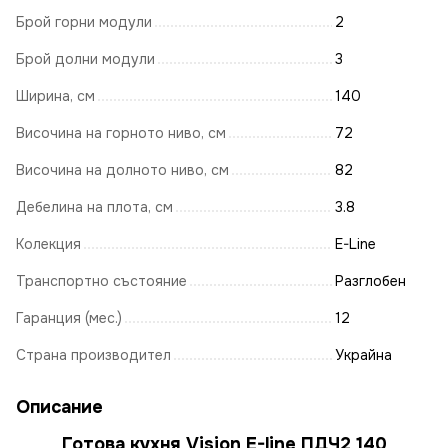
Брой горни модули
2
Брой долни модули
3
Ширина, см
140
Височина на горното ниво, см
72
Височина на долното ниво, см
82
Дебелина на плота, см
3.8
Колекция
E-Line
Транспортно състояние
Разглобен
Гаранция (мес.)
12
Страна производител
Украйна
Описание
Готова кухня Vision E-line ПДЧ2 140