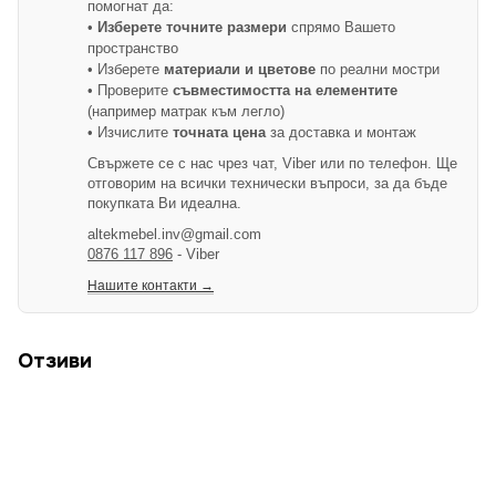
помогнат да:
•
Изберете точните размери
спрямо Вашето
пространство
• Изберете
материали и цветове
по реални мостри
• Проверите
съвместимостта на елементите
(например матрак към легло)
• Изчислите
точната цена
за доставка и монтаж
Свържете се с нас чрез чат, Viber или по телефон. Ще
отговорим на всички технически въпроси, за да бъде
покупката Ви идеална.
altekmebel.inv@gmail.com
0876 117 896
- Viber
Нашите контакти →
Отзиви