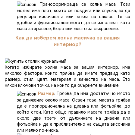
Трансформираща се холна маса: Този
модел има плот, който се повдига или спуска, за да
регулира височината или ъгъла на наклон. Те са
удобни и функционални: могат да се използват като
маса за хранене, бюро или място за съхранение.
Как да изберем холна масичка за вашия
интериор?
Когато избирате холна маса за вашия интериор, има
няколко фактора, които трябва да имате предвид като
размер, стил, цвят, материал и качество на маса. Ето
някои ключови точки, на които да обърнете внимание:
Размер
: Трябва да има достатъчно място
за движение около маса. Освен това, масата трябва
да е пропорционална на дивана или фотьойла, до
който стои. Като общо правило масата трябва да е
около две трети от дължината на дивана или
фотьойла и да е приблизително на същата височина
или малко по-ниска.