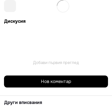
Дискусия
Добави първия преглед
Нов коментар
Други вписвания