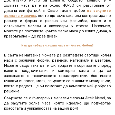
достатъчно място за краката. Общото правило е –
холната маса да е на около 40-50 см разстояние от
дивана или фотьойла. Също така е добре
да закупите
холната масичка
, която ще съчетава или контрастира по
размер и форма с дивана или фотьойла, както и с
останалите мебели и аксесоари в стаята. Например,
можете да поставите кръгла малка маса до извит диван, а
правоъгълна – до прав диван.
Как да изберем холна маса от Алтек Мебел?
В сайта на магазина можете да разгледате стотици холни
маси с различни форми, размери, материали и цветове.
Можете също така да ги филтрирате и сортирате според
вашите предпочитания и критерии, както и да се
запознаете с техническите характеристики. Ако имате
някакви въпроси, моля, свържете се с нашите мениджъри,
които с радост ще ви помогнат да намерите най-доброто
решение.
Свържете се с българския мебелен магазин Altek Mebel, за
да закупите холна маса, която идеално ще подчертае
красотата и уникалността на вашия дом!