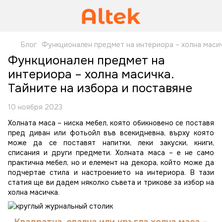
Блог
Функционален предмет на интериора – холна масич
Функционален предмет на
интериора – холна масичка.
Тайните на избора и поставяне
10 ноября 2023
Холната маса – ниска мебел, която обикновено се поставя
пред диван или фотьойл във всекидневна, върху която
може да се поставят напитки, леки закуски, книги,
списания и други предмети. Холната маса – е не само
практична мебел, но и елемент на декора, който може да
подчертае стила и настроението на интериора. В тази
статия ще ви дадем няколко съвета и трикове за избор на
холна масичка.
Квадратна, овална или кръгла холна маса –