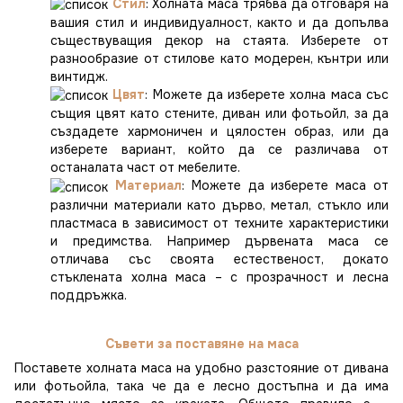
Стил
: Холната маса трябва да отговаря на
вашия стил и индивидуалност, както и да допълва
съществуващия декор на стаята. Изберете от
разнообразие от стилове като модерен, кънтри или
винтидж.
Цвят
: Можете да изберете холна маса със
същия цвят като стените, диван или фотьойл, за да
създадете хармоничен и цялостен образ, или да
изберете вариант, който да се различава от
останалата част от мебелите.
Материал
: Можете да изберете маса от
различни материали като дърво, метал, стъкло или
пластмаса в зависимост от техните характеристики
и предимства. Например дървената маса се
отличава със своята естественост, докато
стъклената холна маса – с прозрачност и лесна
поддръжка.
Съвети за поставяне на маса
Поставете холната маса на удобно разстояние от дивана
или фотьойла, така че да е лесно достъпна и да има