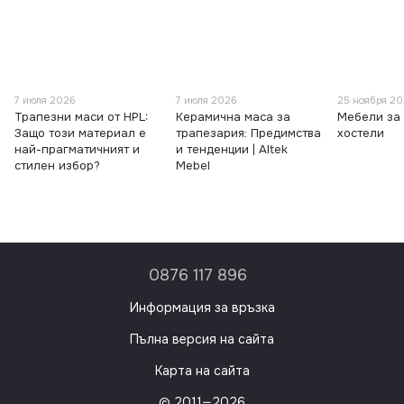
7 июля 2026
7 июля 2026
25 ноября 2
Трапезни маси от HPL:
Керамична маса за
Мебели за 
Защо този материал е
трапезария: Предимства
хостели
най-прагматичният и
и тенденции | Altek
стилен избор?
Mebel
0876 117 896
Информация за връзка
Пълна версия на сайта
Карта на сайта
© 2011—2026