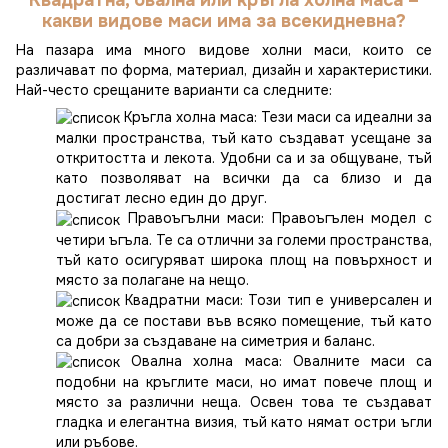
какви видове маси има за всекидневна?
На пазара има много видове холни маси, които се
различават по форма, материал, дизайн и характеристики.
Най-често срещаните варианти са следните:
Кръгла холна маса: Тези маси са идеални за
малки пространства, тъй като създават усещане за
откритостта и лекота. Удобни са и за общуване, тъй
като позволяват на всички да са близо и да
достигат лесно един до друг.
Правоъгълни маси: Правоъгълен модел с
четири ъгъла. Те са отлични за големи пространства,
тъй като осигуряват широка площ на повърхност и
място за полагане на нещо.
Квадратни маси: Този тип е универсален и
може да се постави във всяко помещение, тъй като
са добри за създаване на симетрия и баланс.
Овална холна маса: Овалните маси са
подобни на кръглите маси, но имат повече площ и
място за различни неща. Освен това те създават
гладка и елегантна визия, тъй като нямат остри ъгли
или ръбове.