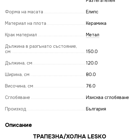
Разтегателен
Форма на масата
Елипс
Материал на плота
Керамика
Крак материал
Метал
Дължина в разгънато състояние,
см
150.0
Дължина, см
120.0
Ширина, см
80.0
Височина, см
76.0
Сглобяване
Изисква сглобяване
Произход
България
Описание
ТРАПЕЗНА/ХОЛНА LESKO