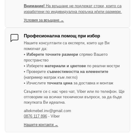
Внимание!
На връщане не подлежат стоки, които са
изработени по индивидуална поръчка и/или размери.
Условия за връщане →
Професионална помощ при избор
Нашите консултанти са експерти, които ще Ви
помогнат да:
•
Изберете точните размери
спрямо Вашето
пространство
• Изберете
материали и цветове
по реални мостри
• Проверите
съвместимостта на елементите
(например матрак към легло)
• Изчислите
точната цена
за доставка и монтаж
Свържете се с нас чрез чат, Viber или по телефон. Ще
отговорим на всички технически въпроси, за да бъде
покупката Ви идеална.
altekmebel.inv@gmail.com
0876 117 896
- Viber
Нашите контакти →