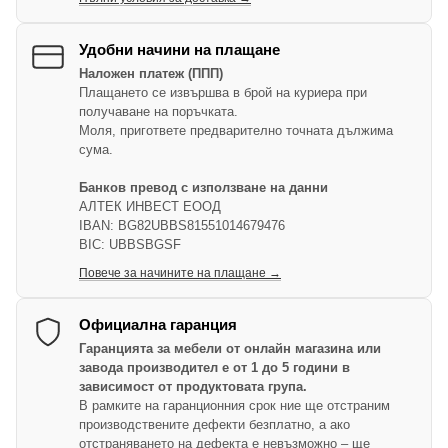
Удобни начини на плащане
Наложен платеж (ППП)
Плащането се извършва в брой на куриера при
получаване на поръчката.
Моля, пригответе предварително точната дължима
сума.
Банков превод с използване на данни
АЛТЕК ИНВЕСТ ЕООД
IBAN: BG82UBBS81551014679476
BIC: UBBSBGSF
Повече за начините на плащане →
Официална гаранция
Гаранцията за мебели от онлайн магазина или
завода производител е от 1 до 5 години в
зависимост от продуктовата група.
В рамките на гаранционния срок ние ще отстраним
производствените дефекти безплатно, а ако
отстраняването на дефекта е невъзможно – ще