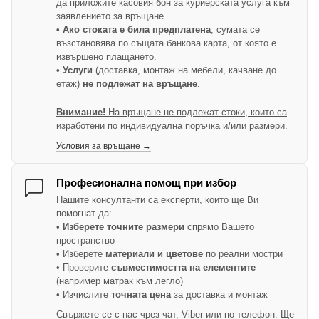
да приложите касовия бон за куриерската услуга към
заявлението за връщане.
• Ако стоката е била предплатена
, сумата се
възстановява по същата банкова карта, от която е
извършено плащането.
• Услуги
(доставка, монтаж на мебели, качване до
етаж)
не подлежат на връщане
.
Внимание!
На връщане не подлежат стоки, които са
изработени по индивидуална поръчка и/или размери.
Условия за връщане →
Професионална помощ при избор
Нашите консултанти са експерти, които ще Ви
помогнат да:
•
Изберете точните размери
спрямо Вашето
пространство
• Изберете
материали и цветове
по реални мостри
• Проверите
съвместимостта на елементите
(например матрак към легло)
• Изчислите
точната цена
за доставка и монтаж
Свържете се с нас чрез чат, Viber или по телефон. Ще