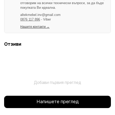
отговорим на всички технически въпроси, за да бъде
покупката Ви идеална.
altekmebel.inv@gmail.com
0876 117 896
- Viber
Нашите контакти →
Отзиви
Добави първия преглед
Напишете преглед