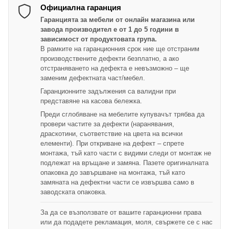
Официална гаранция
Гаранцията за мебели от онлайн магазина или
завода производител е от 1 до 5 години в
зависимост от продуктовата група.
В рамките на гаранционния срок ние ще отстраним
производствените дефекти безплатно, а ако
отстраняването на дефекта е невъзможно – ще
заменим дефектната част/мебел.
Гаранционните задължения са валидни при
представяне на касова бележка.
Преди сглобяване на мебелите купувачът трябва да
провери частите за дефекти (наранявания,
драскотини, съответствие на цвета на всички
елементи). При откриване на дефект – спрете
монтажа, тъй като части с видими следи от монтаж не
подлежат на връщане и замяна. Пазете оригиналната
опаковка до завършване на монтажа, тъй като
замяната на дефектни части се извършва само в
заводската опаковка.
За да се възползвате от вашите гаранционни права
или да подадете рекламация, моля, свържете се с нас