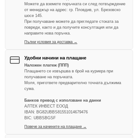
Можете да вземете поръчката си след потвърждение
от мениджър на адрес: гр. Пловдив, ул. Брезовско
шосе 145.
При получаване можете да прегледате стоката за
повреди, както и да получите консултация или да
направите нова поръчка.
Пълни условия за доставка →
Удобни начини на плащане
Наложен платеж (ППП)
Плащането се извършва в брой на куриера при
получаване на поръчката.
Моля, пригответе предварително точната дължима
сума.
Банков превод с използване на данни
АЛТЕК ИНВЕСТ ЕООД
IBAN: BG82UBBS81551014679476
BIC: UBBSBGSF
Повече за начините на плащане →