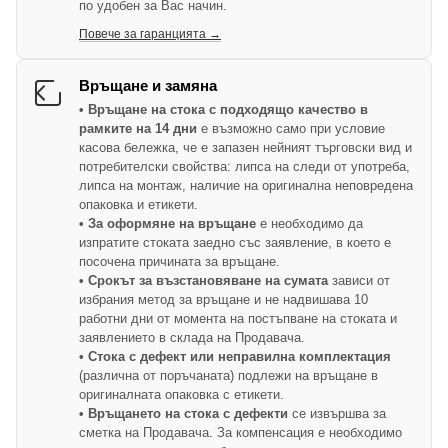
по удобен за Вас начин.
Повече за гаранцията →
Връщане и замяна
• Връщане на стока с подходящо качество в
рамките на 14 дни
е възможно само при условие
касова бележка, че е запазен нейният търговски вид и
потребителски свойства: липса на следи от употреба,
липса на монтаж, наличие на оригинална неповредена
опаковка и етикети.
• За оформяне на връщане
е необходимо да
изпратите стоката заедно със заявление, в което е
посочена причината за връщане.
• Срокът за възстановяване на сумата
зависи от
избрания метод за връщане и не надвишава 10
работни дни от момента на постъпване на стоката и
заявлението в склада на Продавача.
• Стока с дефект или неправилна комплектация
(различна от поръчаната) подлежи на връщане в
оригиналната опаковка с етикети.
• Връщането на стока с дефекти
се извършва за
сметка на Продавача. За компенсация е необходимо