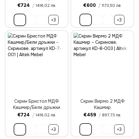
€724
/
€600
/
1416,02 лв.
1173,50 лв.
+3
+3
Скрин Бристол МДФ
Скрин Вирмо 2 МДФ
Кашмир/Бели дръжки
Кашмир
€724
/
€459
/
1416,02 лв.
897,73 лв.
+3
+3