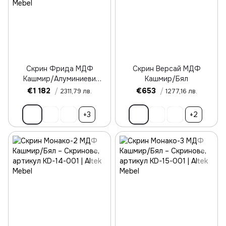
Скрин Фрида МДФ
Скрин Версай МДФ
Кашмир/Алуминиеви
Кашмир/Бял
дръжки
€1 182
/
€653
/
2311,79 лв.
1277,16 лв.
+3
+2