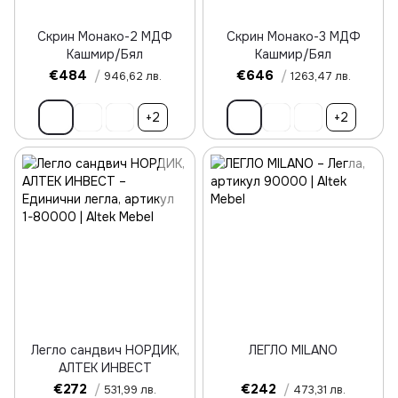
Скрин Монако-2 МДФ
Скрин Монако-3 МДФ
Кашмир/Бял
Кашмир/Бял
€484
/
€646
/
946,62 лв.
1263,47 лв.
+2
+2
Легло сандвич НОРДИК,
ЛЕГЛО MILANO
АЛТЕК ИНВЕСТ
€272
/
€242
/
531,99 лв.
473,31 лв.