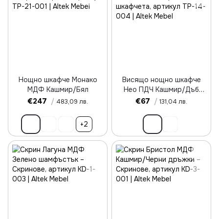
Нощно шкафче Монако
Висящо нощно шкафче
МДФ Кашмир/Бял
Нео ПДЧ Кашмир/Дъб
аликанте
€247
/
€67
/
483,09 лв.
131,04 лв.
+2