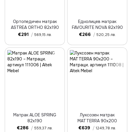
Ортопедичен матрак
Еднолицев матрак
ASTREA ORTHO 82x190
FAVOURITE NOVA 82x190
€291
/
€266
/
569,15 лв.
520,25 лв.
Матрак ALOE SPRING
Луксозен матрак
82x190
MATTERRA 90x200
€286
/
€639
/
559,37 лв.
1249,78 лв.