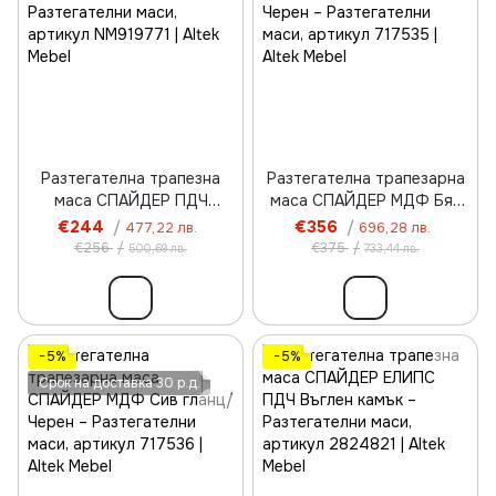
Разтегателна трапезна
Разтегателна трапезарна
маса СПАЙДЕР ПДЧ
маса СПАЙДЕР МДФ Бял
Въглен камък/Черен
гланц/Черен
€244
/
€356
/
477,22 лв.
696,28 лв.
€256
/
€375
/
500,69 лв.
733,44 лв.
−5%
−5%
Срок на доставка 30 р.д.