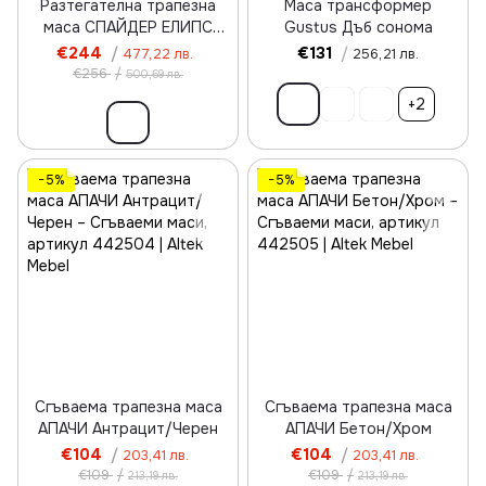
Разтегателна трапезна
Маса трансформер
маса СПАЙДЕР ЕЛИПС
Gustus Дъб сонома
ПДЧ Бетонен камък
€244
/
€131
/
477,22 лв.
256,21 лв.
€256
/
500,69 лв.
+2
−5%
−5%
Сгъваема трапезна маса
Сгъваема трапезна маса
АПАЧИ Антрацит/Черен
АПАЧИ Бетон/Хром
€104
/
€104
/
203,41 лв.
203,41 лв.
€109
/
€109
/
213,19 лв.
213,19 лв.