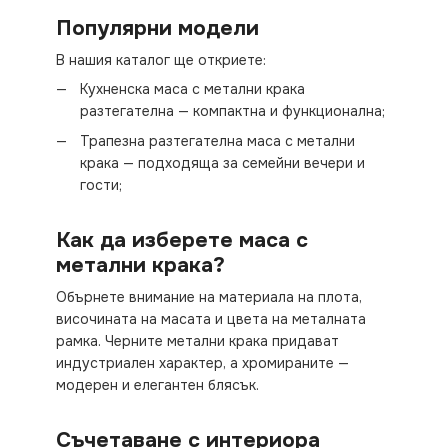
Популярни модели
В нашия каталог ще откриете:
Кухненска маса с метални крака
разтегателна — компактна и функционална;
Трапезна разтегателна маса с метални
крака — подходяща за семейни вечери и
гости;
Как да изберете маса с
метални крака?
Обърнете внимание на материала на плота,
височината на масата и цвета на металната
рамка. Черните метални крака придават
индустриален характер, а хромираните —
модерен и елегантен блясък.
Съчетаване с интериора