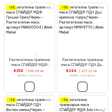
−5%
−5%
7
Разтегателна трапезна
Разтегателна трапезна
маса СПАЙДЕР МДФ
маса СПАЙДЕР ПДЧ Дъб
Гръцки Орех/Черен
кремона торро/Черен
€356
/
€244
/
696,28 лв.
477,22 лв.
€375
/
€256
/
733,44 лв.
500,69 лв.
−5%
−5%