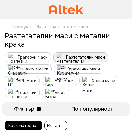
Продукти
Маси
Разтегателни маси
Разтегателни маси с метални
крака
Трапезни маси
Разтегателни маси
Сгъваеми маси
Керамични маси
HPL маси
Бар маси
Холни маси
Тоалетки
Бюра
Филтър
По популярност
1
Крак материал
Метал