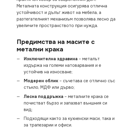
Металната конструкция осигурява отлична
устойчивост и дълъг живот на мебела, а
разтегателният механизъм позволява лесно да
увеличите пространството при нужда.
Предимства на масите с
метални крака
Изключителна здравина
– металът
издържа на големи натоварвания и е
устойчив на износване;
Модерен облик
– съчетава се отлично със
стъкло, МДФ или дърво;
Лесна поддръжка
– металните крака се
почистват бързо и запазват външния си
вид;
Подходящи както за кухненски маси, така и
за трапезарии и офиси.