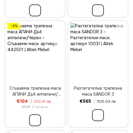
−5%
Сгъваема трапезна маса
Разтегателна трапезна
АПАЧИ Дъб аппалачи/
маса SANDOR 3
Черен
€104
/
€565
/
203,41 лв.
1105,04 лв.
€109
/
213,19 лв.