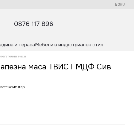
BG
RU
0876 117 896
адина и тераса
Мебели в индустриален стил
зтегателни маси
рапезна маса ТВИСТ МДФ Сив
вете коментар