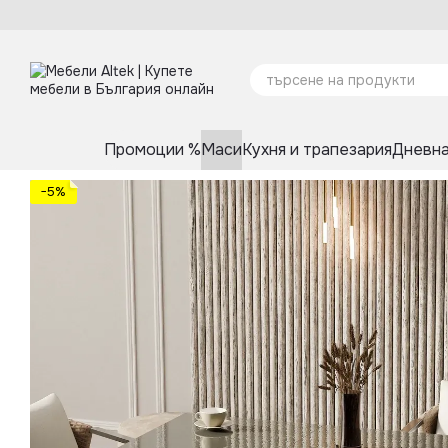
Премини към основното съдържание
Промоции %
Маси
Кухня и трапезария
Дневна
−5%