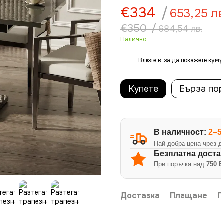
€334
/
653,25 л
€350
/
684,54 лв.
Налично
Влезте в
, за да покажете ку
%
Купете
Бърза по
В наличност:
2–
Най-добра цена чрез 
Безплатна доста
При поръчка над
750 
Доставка
Плащане