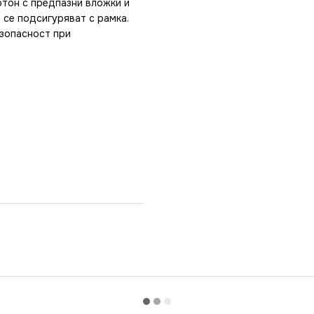
ртон с предпазни вложки и
 се подсигуряват с рамка.
езопасност при