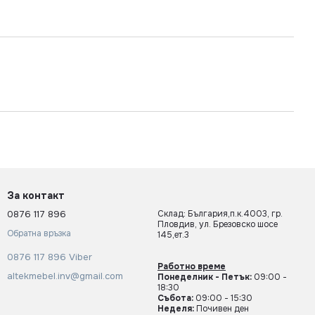
За контакт
0876 117 896
Склад: България,п.к.4003, гр.
Пловдив, ул. Брезовско шосе
Обратна връзка
145,ет.3
0876 117 896 Viber
Работно време
altekmebel.inv@gmail.com
Понеделник - Петък:
09:00 -
18:30
Събота:
09:00 - 15:30
Неделя:
Почивен ден