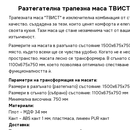
Разтегателна трапезна маса ТВИС
Трапезната маса "ТВИСТ" е изключителна комбинация от с
качество, създадена за тези, които ценят комфорта и еле
своята кухня. Тази маса ще стане незаменима част от ваш
изтънченост.
Размерите на масата в разгънато състояние 1500x675x75
място, където всеки ще се чувства удобно. Когато не е н
пространство, масата лесно се трансформира. В сгънато 
1100x675x750 мм, което позволява оптимално спестяване н
функционалността ѝ.
Параметри на трансформация на масата:
Размери в разгънато (разтегнато) състояние: 1500x675x7
Размери в сгънато (събрано) състояние: 1100x675x750 мм
Минимална височина: 750 мм
Материали:
Плот – МДФ 34 мм
Кант – ABS кант 1 мм, пластмаса, линеен PUR кант
Доставка: