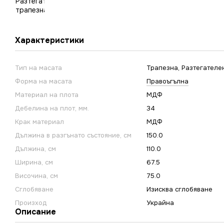
Характеристики
Тип на масата
Трапезна, Разтегателе
Форма на масата
Правоъгълна
Материал на плота
МДФ
Дебелина на плот, мм.
34
Крак материал
МДФ
Дължина в разгънато състояние, см
150.0
Дължина, см
110.0
Ширина, см
67.5
Височина, см
75.0
Сглобяване
Изисква сглобяване
Произход
Украйна
Описание