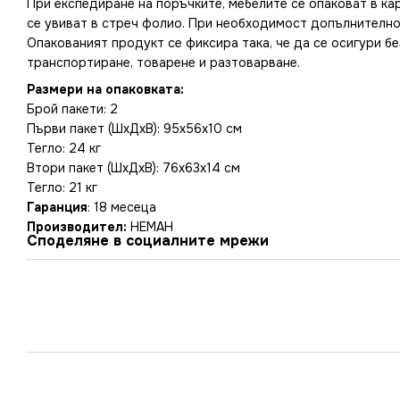
При експедиране на поръчките, мебелите се опаковат в ка
се увиват в стреч фолио. При необходимост допълнително
Опакованият продукт се фиксира така, че да се осигури б
транспортиране, товарене и разтоварване.
Размери на опаковката:
Брой пакети: 2
Първи пакет (ШxДxВ): 95x56x10 см
Тегло: 24 кг
Втори пакет (ШxДxВ): 76x63x14 см
Тегло: 21 кг
Гаранция
: 18 месеца
Производител:
НЕМАН
Споделяне в социалните мрежи