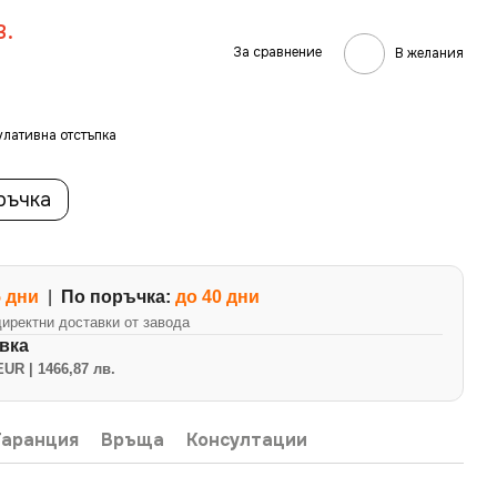
в.
За сравнение
В желания
мулативна отстъпка
ръчка
5 дни
|
По поръчка:
до 40 дни
директни доставки от завода
вка
EUR | 1466,87 лв.
Гаранция
Връща
Консултации