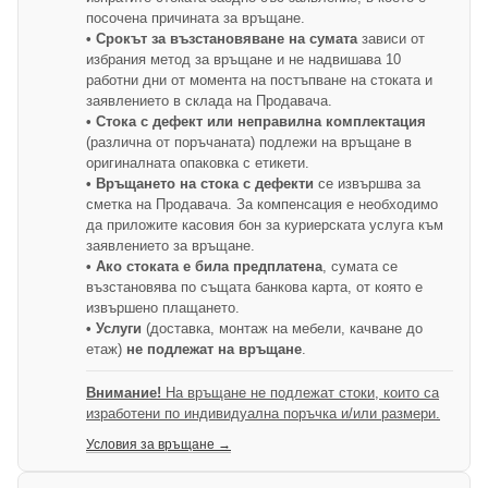
посочена причината за връщане.
• Срокът за възстановяване на сумата
зависи от
избрания метод за връщане и не надвишава 10
работни дни от момента на постъпване на стоката и
заявлението в склада на Продавача.
• Стока с дефект или неправилна комплектация
(различна от поръчаната) подлежи на връщане в
оригиналната опаковка с етикети.
• Връщането на стока с дефекти
се извършва за
сметка на Продавача. За компенсация е необходимо
да приложите касовия бон за куриерската услуга към
заявлението за връщане.
• Ако стоката е била предплатена
, сумата се
възстановява по същата банкова карта, от която е
извършено плащането.
• Услуги
(доставка, монтаж на мебели, качване до
етаж)
не подлежат на връщане
.
Внимание!
На връщане не подлежат стоки, които са
изработени по индивидуална поръчка и/или размери.
Условия за връщане →