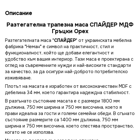
Описание
Разтегателна трапезна маса СПАЙДЕР МДФ
Гръцки Орех
Разтегателната маса "
СПАЙДЕР
" от украинската мебелна
фабрика "Неман" е символ на практичност, стил и
функционалност, който ще добави елегантност и
удобство към вашия интериор. Тази маса е проектирана с
оглед на съвременните нужди и най-високите стандарти
за качество, за да осигури най-доброто потребителско
изживяване.
Плотът на масата е изработен от висококачествен MDF с
дебелина 34 мм, което гарантира надеждна стабилност.
В разгънато състояние масата е с размери 1800 мм
дължина, 750 мм ширина и 750 мм височина, което я
прави идеална за гости и големи семейни обеди. В сгънато
състояние размерите са 1400 мм дължина, 750 мм
ширина и 750 мм височина, което спестява пространство,
когато не се използва.