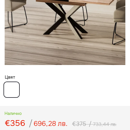
Цвят
Налично
€356
/
696,28 лв.
€375
/
733,44 лв.