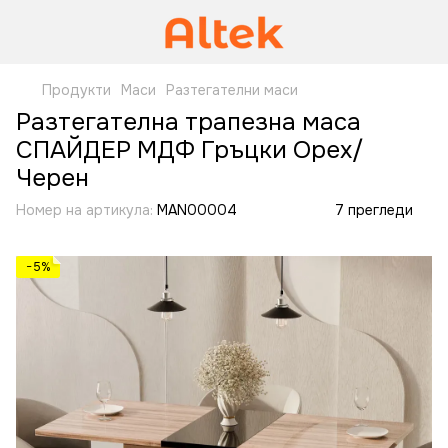
Продукти
Маси
Разтегателни маси
Разтегателна трапезна маса
СПАЙДЕР МДФ Гръцки Орех/
Черен
Номер на артикула:
MAN00004
7 прегледи
−5%