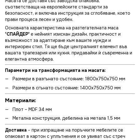
Масата се доставя със заводска опаковка,
съответстваща на европейските стандарти за
безопасност, и включва инструкция за сглобяване, което
прави процеса лесен и удобен.
Основната характеристика на разтегателната маса
"
СПАЙДЕР
" е нейният изискан дизайн, практичност и
възможност за адаптиране към вашите нужди и
интериорен стил. Тя ще бъде централният елемент във
вашата трапезария или кухня, придавайки ѝ съвременна и
елегантна атмосфера.
Параметри на трансформацията на масата:
Размери в разгънато състояние: 1800x750x750 мм
Размери в сгънато състояние: 1400x750x750 мм
Материали:
Плот – MDF 34 мм
Метална конструкция, дебелина на метала 1,5 мм
Доставка
– при изпращане на поръчките мебелите се
опаковат в картон с уплътнения и се увиват със стреч