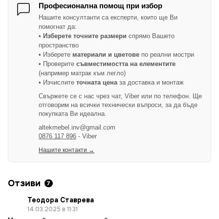
Професионална помощ при избор
Нашите консултанти са експерти, които ще Ви
помогнат да:
•
Изберете точните размери
спрямо Вашето
пространство
• Изберете
материали и цветове
по реални мостри
• Проверите
съвместимостта на елементите
(например матрак към легло)
• Изчислите
точната цена
за доставка и монтаж
Свържете се с нас чрез чат, Viber или по телефон. Ще
отговорим на всички технически въпроси, за да бъде
покупката Ви идеална.
altekmebel.inv@gmail.com
0876 117 896
- Viber
Нашите контакти →
Отзиви
7
Теодора Ставрева
14.03.2025 в 11:31