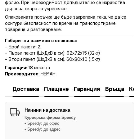
фолио. При необходимост допълнително се изработва
дървена скара за укрепване.
Опакованата поръчка ще бъде закрепена така, че да се
осигури безопасност по време на транспортиране,
товарене и разтоварване.
Габаритни размери в опаковка:
– Брой пакети: 2
– Първи пакет (ШхДхВ в см): 92х72х15 (32кг)
– Втори пакет (ШхДхВ в см): 60х80х10 (15кг)
Гаранция
: 18 месеца
Производител
: НЕМАН
Доставка
Плащане
Гаранция
Връща
Ко
Начини на доставка
Куриерска фирма
Speedy
• Speedy: до офис
• Speedy: до адрес