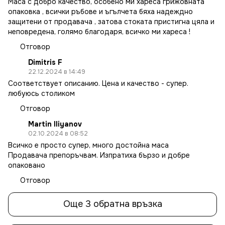
Маса с добро качество, особено ми хареса грижовната
опаковка , всички ръбове и ъгълчета бяха надеждно
защитени от продавача , затова стоката пристигна цяла и
неповредена, голямо благодаря, всичко ми хареса !
Отговор
Dimitris F
22.12.2024 в 14:49
Соответствует описанию. Цена и качество - супер.
любуюсь столиком
Отговор
Martin Iliyanov
02.10.2024 в 08:52
Всичко е просто супер, много достойна маса
Продавача препоръчвам. Изпратиха бързо и добре
опаковано
Отговор
Още 3 обратна връзка