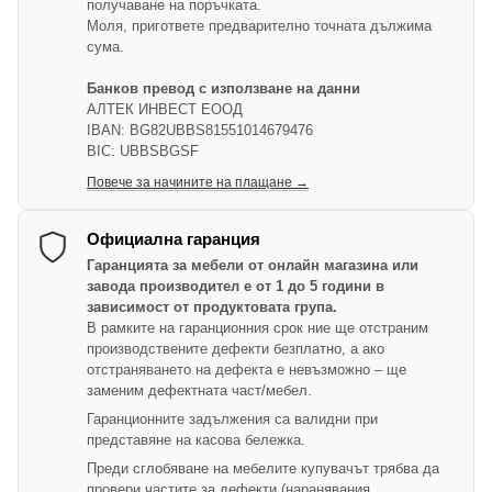
получаване на поръчката.
Моля, пригответе предварително точната дължима
сума.
Банков превод с използване на данни
АЛТЕК ИНВЕСТ ЕООД
IBAN: BG82UBBS81551014679476
BIC: UBBSBGSF
Повече за начините на плащане →
Официална гаранция
Гаранцията за мебели от онлайн магазина или
завода производител е от 1 до 5 години в
зависимост от продуктовата група.
В рамките на гаранционния срок ние ще отстраним
производствените дефекти безплатно, а ако
отстраняването на дефекта е невъзможно – ще
заменим дефектната част/мебел.
Гаранционните задължения са валидни при
представяне на касова бележка.
Преди сглобяване на мебелите купувачът трябва да
провери частите за дефекти (наранявания,