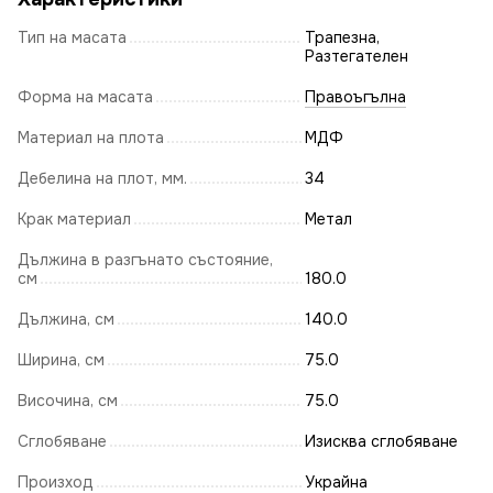
Тип на масата
Трапезна,
Разтегателен
Форма на масата
Правоъгълна
Материал на плота
МДФ
Дебелина на плот, мм.
34
Крак материал
Метал
Дължина в разгънато състояние,
см
180.0
Дължина, см
140.0
Ширина, см
75.0
Височина, см
75.0
Сглобяване
Изисква сглобяване
Произход
Украйна