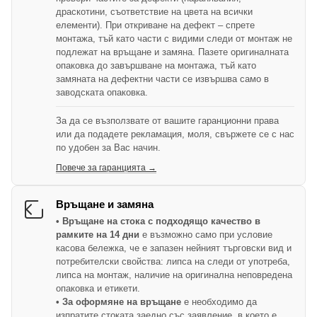
драскотини, съответствие на цвета на всички
елементи). При откриване на дефект – спрете
монтажа, тъй като части с видими следи от монтаж не
подлежат на връщане и замяна. Пазете оригиналната
опаковка до завършване на монтажа, тъй като
замяната на дефектни части се извършва само в
заводската опаковка.
За да се възползвате от вашите гаранционни права
или да подадете рекламация, моля, свържете се с нас
по удобен за Вас начин.
Повече за гаранцията →
Връщане и замяна
• Връщане на стока с подходящо качество в
рамките на 14 дни
е възможно само при условие
касова бележка, че е запазен нейният търговски вид и
потребителски свойства: липса на следи от употреба,
липса на монтаж, наличие на оригинална неповредена
опаковка и етикети.
• За оформяне на връщане
е необходимо да
изпратите стоката заедно със заявление, в което е