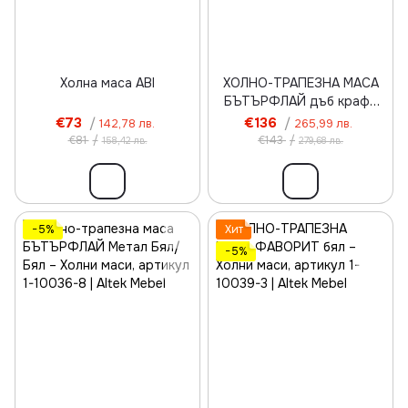
Холна маса ABI
ХОЛНО-ТРАПЕЗНА МАСА
БЪТЪРФЛАЙ дъб крафт
бял/бял
€73
/
€136
/
142,78 лв.
265,99 лв.
€81
/
€143
/
158,42 лв.
279,68 лв.
−5%
Хит
−5%