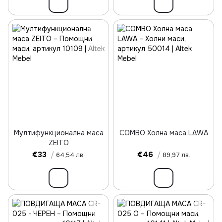
Мултифункционална маса
COMBO Холна маса LAWA
ZEITO
€33
/
€46
/
64,54 лв.
89,97 лв.