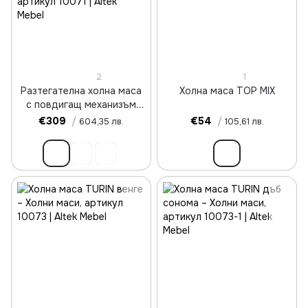
2
1
Разтегателна холна маса
Холна маса TOP MIX
с повдигащ механизъм
TYMON 2 дъб крафт
€309
/
€54
/
604,35 лв.
105,61 лв.