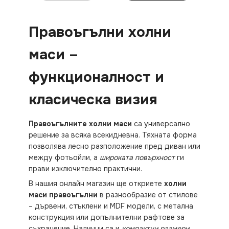
Правоъгълни холни
маси –
функционалност и
класическа визия
Правоъгълните холни маси
са универсално
решение за всяка всекидневна. Тяхната форма
позволява лесно разположение пред диван или
между фотьойли, а
широката повърхност
ги
прави изключително практични.
В нашия онлайн магазин ще откриете
холни
маси правоъгълни
в разнообразие от стилове
– дървени, стъклени и MDF модели, с метална
конструкция или допълнителни рафтове за
съхранение. Налични са и
компактни размери
,