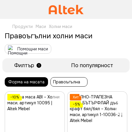
Продукти
Маси
Холни маси
Правоъгълни холни маси
Помощни маси
Филтър
По популярност
1
Форма на масата
Правоъгълна
−10%
Хит
−5%