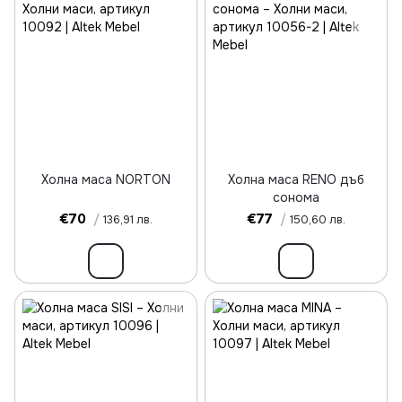
Холна маса NORTON
Холна маса RENO дъб
сонома
€70
/
€77
/
136,91 лв.
150,60 лв.