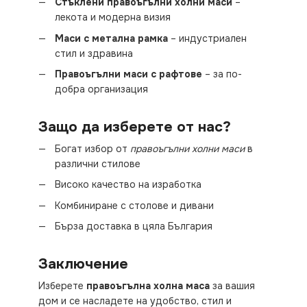
Стъклени правоъгълни холни маси
–
лекота и модерна визия
Маси с метална рамка
– индустриален
стил и здравина
Правоъгълни маси с рафтове
– за по-
добра организация
Защо да изберете от нас?
Богат избор от
правоъгълни холни маси
в
различни стилове
Високо качество на изработка
Комбиниране с столове и дивани
Бърза доставка в цяла България
Заключение
Изберете
правоъгълна холна маса
за вашия
дом и се насладете на удобство, стил и