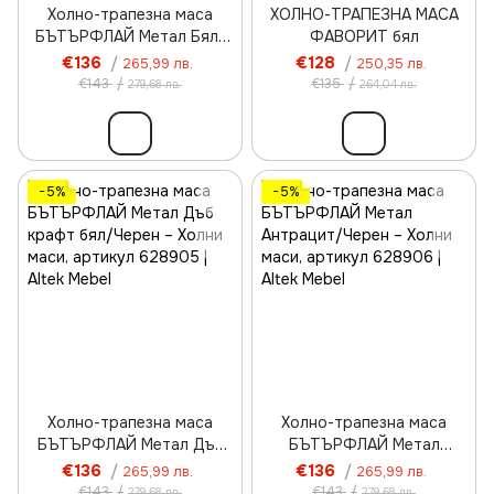
Холно-трапезна маса
ХОЛНО-ТРАПЕЗНА МАСА
БЪТЪРФЛАЙ Метал Бял/
ФАВОРИТ бял
Бял
€136
/
€128
/
265,99 лв.
250,35 лв.
€143
/
€135
/
279,68 лв.
264,04 лв.
−5%
−5%
Холно-трапезна маса
Холно-трапезна маса
БЪТЪРФЛАЙ Метал Дъб
БЪТЪРФЛАЙ Метал
крафт бял/Черен
Антрацит/Черен
€136
/
€136
/
265,99 лв.
265,99 лв.
€143
/
€143
/
279,68 лв.
279,68 лв.