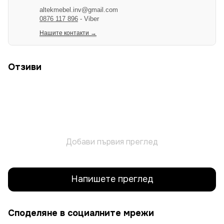
altekmebel.inv@gmail.com
0876 117 896
- Viber
Нашите контакти →
Отзиви
Добави първия преглед
Напишете преглед
Споделяне в социалните мрежи