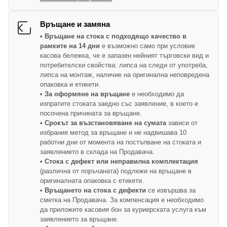
Връщане и замяна
• Връщане на стока с подходящо качество в
рамките на 14 дни
е възможно само при условие
касова бележка, че е запазен нейният търговски вид и
потребителски свойства: липса на следи от употреба,
липса на монтаж, наличие на оригинална неповредена
опаковка и етикети.
• За оформяне на връщане
е необходимо да
изпратите стоката заедно със заявление, в което е
посочена причината за връщане.
• Срокът за възстановяване на сумата
зависи от
избрания метод за връщане и не надвишава 10
работни дни от момента на постъпване на стоката и
заявлението в склада на Продавача.
• Стока с дефект или неправилна комплектация
(различна от поръчаната) подлежи на връщане в
оригиналната опаковка с етикети.
• Връщането на стока с дефекти
се извършва за
сметка на Продавача. За компенсация е необходимо
да приложите касовия бон за куриерската услуга към
заявлението за връщане.