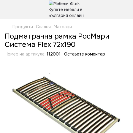
Продукти
Спалня
Матраци
Подматрачна рамка РосМари
Система Flex 72x190
Номер на артикула:
112001
Оставете коментар