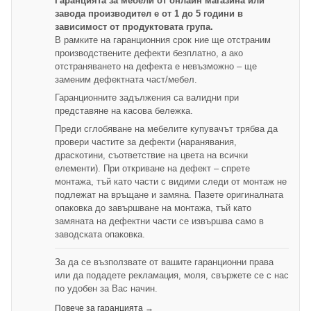
Гаранцията за мебели от онлайн магазина или
завода производител е от 1 до 5 години в
зависимост от продуктовата група.
В рамките на гаранционния срок ние ще отстраним
производствените дефекти безплатно, а ако
отстраняването на дефекта е невъзможно – ще
заменим дефектната част/мебел.
Гаранционните задължения са валидни при
представяне на касова бележка.
Преди сглобяване на мебелите купувачът трябва да
провери частите за дефекти (наранявания,
драскотини, съответствие на цвета на всички
елементи). При откриване на дефект – спрете
монтажа, тъй като части с видими следи от монтаж не
подлежат на връщане и замяна. Пазете оригиналната
опаковка до завършване на монтажа, тъй като
замяната на дефектни части се извършва само в
заводската опаковка.
За да се възползвате от вашите гаранционни права
или да подадете рекламация, моля, свържете се с нас
по удобен за Вас начин.
Повече за гаранцията →