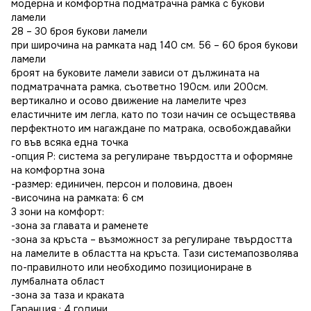
модерна и комфортна подматрачна рамка с букови
ламели
28 – 30 броя букови ламели
при широчина на рамката над 140 см. 56 – 60 броя букови
ламели
броят на буковите ламели зависи от дължината на
подматрачната рамка, съответно 190см. или 200см.
вертикално и осово движение на ламелите чрез
еластичните им легла, като по този начин се осъществява
перфектното им нагаждане по матрака, освобождавайки
го във всяка една точка
-опция Р: система за регулиране твърдостта и оформяне
на комфортна зона
-размер: единичен, персон и половина, двоен
-височина на рамката: 6 см
3 зони на комфорт:
-зона за главата и раменете
-зона за кръста – възможност за регулиране твърдостта
на ламелите в областта на кръста. Тази системапозволява
по-правилното или необходимо позициониране в
лумбалната област
-зона за таза и краката
Гаранция : 4 години