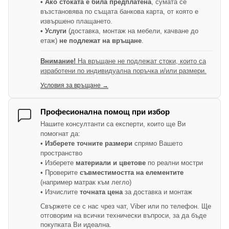
• Ако стоката е била предплатена
, сумата се
възстановява по същата банкова карта, от която е
извършено плащането.
• Услуги
(доставка, монтаж на мебели, качване до
етаж)
не подлежат на връщане
.
Внимание!
На връщане не подлежат стоки, които са
изработени по индивидуална поръчка и/или размери.
Условия за връщане →
Професионална помощ при избор
Нашите консултанти са експерти, които ще Ви
помогнат да:
•
Изберете точните размери
спрямо Вашето
пространство
• Изберете
материали и цветове
по реални мостри
• Проверите
съвместимостта на елементите
(например матрак към легло)
• Изчислите
точната цена
за доставка и монтаж
Свържете се с нас чрез чат, Viber или по телефон. Ще
отговорим на всички технически въпроси, за да бъде
покупката Ви идеална.