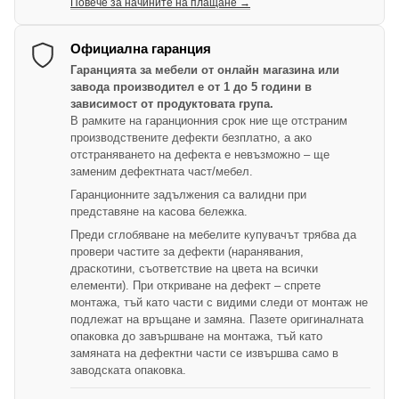
Повече за начините на плащане →
Официална гаранция
Гаранцията за мебели от онлайн магазина или
завода производител е от 1 до 5 години в
зависимост от продуктовата група.
В рамките на гаранционния срок ние ще отстраним
производствените дефекти безплатно, а ако
отстраняването на дефекта е невъзможно – ще
заменим дефектната част/мебел.
Гаранционните задължения са валидни при
представяне на касова бележка.
Преди сглобяване на мебелите купувачът трябва да
провери частите за дефекти (наранявания,
драскотини, съответствие на цвета на всички
елементи). При откриване на дефект – спрете
монтажа, тъй като части с видими следи от монтаж не
подлежат на връщане и замяна. Пазете оригиналната
опаковка до завършване на монтажа, тъй като
замяната на дефектни части се извършва само в
заводската опаковка.