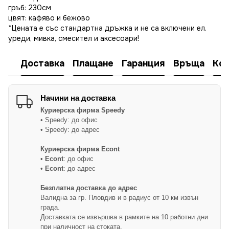
гръб: 230см
цвят: кафяво и бежово
*Цената е със стандартна дръжка и не са включени ел.
уреди, мивка, смесител и аксесоари!
Доставка
Плащане
Гаранция
Връща
Ко
Начини на доставка
Куриерска фирма
Speedy
• Speedy: до офис
• Speedy: до адрес
Куриерска фирма Econt
•
Econt
: до офис
•
Econt
: до адрес
Безплатна доставка до адрес
Валидна за гр. Пловдив и в радиус от 10 км извън
града.
Доставката се извършва в рамките на 10 работни дни
при наличност на стоката.