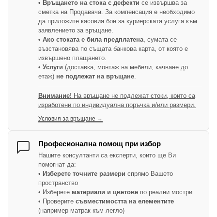
• Връщането на стока с дефекти
се извършва за
сметка на Продавача. За компенсация е необходимо
да приложите касовия бон за куриерската услуга към
заявлението за връщане.
• Ако стоката е била предплатена
, сумата се
възстановява по същата банкова карта, от която е
извършено плащането.
• Услуги
(доставка, монтаж на мебели, качване до
етаж)
не подлежат на връщане
.
Внимание!
На връщане не подлежат стоки, които са
изработени по индивидуална поръчка и/или размери.
Условия за връщане →
Професионална помощ при избор
Нашите консултанти са експерти, които ще Ви
помогнат да:
•
Изберете точните размери
спрямо Вашето
пространство
• Изберете
материали и цветове
по реални мостри
• Проверите
съвместимостта на елементите
(например матрак към легло)