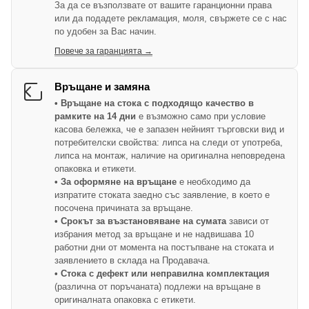
За да се възползвате от вашите гаранционни права
или да подадете рекламация, моля, свържете се с нас
по удобен за Вас начин.
Повече за гаранцията →
Връщане и замяна
• Връщане на стока с подходящо качество в
рамките на 14 дни
е възможно само при условие
касова бележка, че е запазен нейният търговски вид и
потребителски свойства: липса на следи от употреба,
липса на монтаж, наличие на оригинална неповредена
опаковка и етикети.
• За оформяне на връщане
е необходимо да
изпратите стоката заедно със заявление, в което е
посочена причината за връщане.
• Срокът за възстановяване на сумата
зависи от
избрания метод за връщане и не надвишава 10
работни дни от момента на постъпване на стоката и
заявлението в склада на Продавача.
• Стока с дефект или неправилна комплектация
(различна от поръчаната) подлежи на връщане в
оригиналната опаковка с етикети.