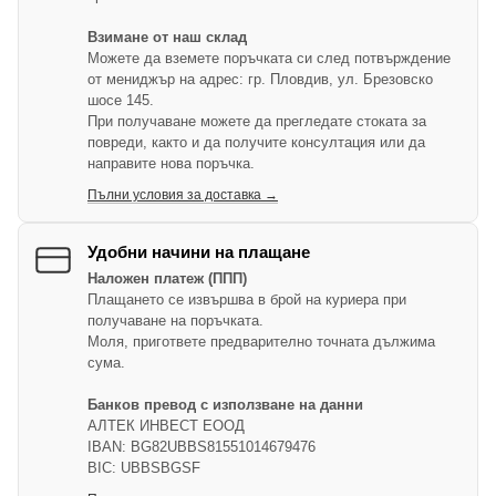
Взимане от наш склад
Можете да вземете поръчката си след потвърждение
от мениджър на адрес: гр. Пловдив, ул. Брезовско
шосе 145.
При получаване можете да прегледате стоката за
повреди, както и да получите консултация или да
направите нова поръчка.
Пълни условия за доставка →
Удобни начини на плащане
Наложен платеж (ППП)
Плащането се извършва в брой на куриера при
получаване на поръчката.
Моля, пригответе предварително точната дължима
сума.
Банков превод с използване на данни
АЛТЕК ИНВЕСТ ЕООД
IBAN: BG82UBBS81551014679476
BIC: UBBSBGSF