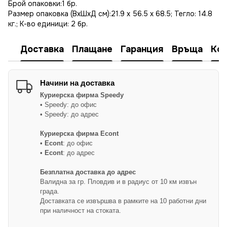
Брой опаковки:1 бр.
Размер опаковка (ВхШхД см):21.9 x 56.5 x 68.5; Тегло: 14.8
кг.; К-во единици: 2 бр.
Доставка
Плащане
Гаранция
Връща
Ко
Начини на доставка
Куриерска фирма
Speedy
• Speedy: до офис
• Speedy: до адрес
Куриерска фирма Econt
•
Econt
: до офис
•
Econt
: до адрес
Безплатна доставка до адрес
Валидна за гр. Пловдив и в радиус от 10 км извън
града.
Доставката се извършва в рамките на 10 работни дни
при наличност на стоката.