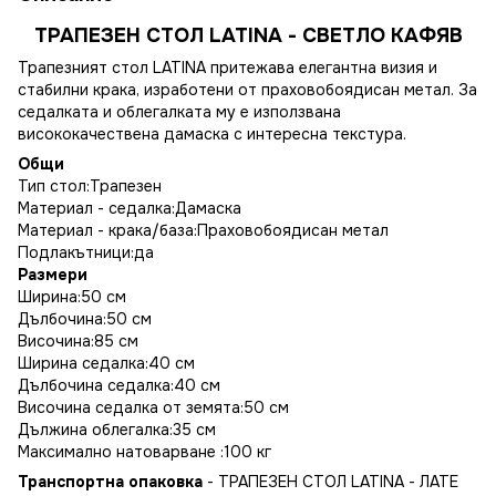
ТРАПЕЗЕН СТОЛ LATINA - СВЕТЛО КАФЯВ
Трапезният стол LATINA притежава елегантна визия и
стабилни крака, изработени от праховобоядисан метал. За
седалката и облегалката му е използвана
висококачествена дамаска с интересна текстура.
Общи
Тип стол:Трапезен
Материал - седалка:Дамаска
Материал - крака/база:Праховобоядисан метал
Подлакътници:да
Размери
Ширина:50 см
Дълбочина:50 см
Височина:85 см
Ширина седалка:40 см
Дълбочина седалка:40 см
Височина седалка от земята:50 см
Дължина облегалка:35 см
Максимално натоварване :100 кг
Транспортна опаковка
- ТРАПЕЗЕН СТОЛ LATINA - ЛАТЕ