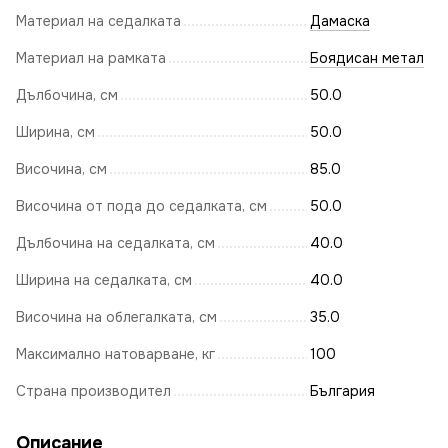
Материал на седалката
Дамаска
Материал на рамката
Боядисан метал
Дълбочина, см
50.0
Ширина, см
50.0
Височина, см
85.0
Височина от пода до седалката, см
50.0
Дълбочина на седалката, см
40.0
Ширина на седалката, см
40.0
Височина на облегалката, см
35.0
Максимално натоварване, кг
100
Страна производител
България
Описание