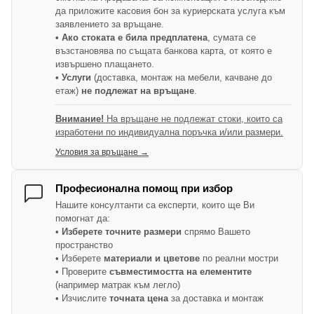
да приложите касовия бон за куриерската услуга към
заявлението за връщане.
• Ако стоката е била предплатена
, сумата се
възстановява по същата банкова карта, от която е
извършено плащането.
• Услуги
(доставка, монтаж на мебели, качване до
етаж)
не подлежат на връщане
.
Внимание!
На връщане не подлежат стоки, които са
изработени по индивидуална поръчка и/или размери.
Условия за връщане →
Професионална помощ при избор
Нашите консултанти са експерти, които ще Ви
помогнат да:
•
Изберете точните размери
спрямо Вашето
пространство
• Изберете
материали и цветове
по реални мостри
• Проверите
съвместимостта на елементите
(например матрак към легло)
• Изчислите
точната цена
за доставка и монтаж