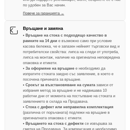
по удобен за Вас начин.
Повече за гаранцията →
Връщане и замяна
• Връщане на стока с подходящо качество в
рамките на 14 дни
е възможно само при условие
касова бележка, че е запазен нейният търговски вид и
потребителски свойства: липса на следи от употреба,
липса на монтаж, наличие на оригинална неповредена
опаковка и етикети.
• За оформяне на връщане
е необходимо да
изпратите стоката заедно със заявление, в което е
посочена причината за връщане.
• Срокът за възстановяване на сумата
зависи от
избрания метод за връщане и не надвишава 10
работни дни от момента на постъпване на стоката и
заявлението в склада на Продавача.
• Стока с дефект или неправилна комплектация
(различна от поръчаната) подлежи на връщане в
оригиналната опаковка с етикети.
• Връщането на стока с дефекти
се извършва за
сметка на Продавача. За компенсация е необходимо