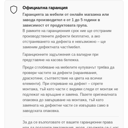
Официална гаранция
Гаранцията за мебели от онлайн магазина или
завода производител е от 1 до 5 години в
зависимост от продуктовата група.
В рамките на гаранционния срок ние ще отстраним
производствените дефекти безплатно, а ако
отстраняването на дефекта е невъзможно – ще
заменим дефектната част/мебел.
Гаранционните задължения са валидни при
представяне на касова бележка.
Преди сглобяване на мебелите купувачът трябва да
провери частите за дефекти (наранявания,
драскотини, съответствие на цвета на всички
елементи). При откриване на дефект – спрете
монтажа, тъй като части с видими следи от монтаж не
подлежат на връщане и замяна. Пазете оригиналната
опаковка до завършване на монтажа, тъй като
замяната на дефектни части се извършва само в
заводската опаковка.
За да се възползвате от вашите гаранционни права
или да подадете рекламация, моля, свържете се с нас