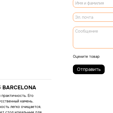
Оцените товар
Отправить
25 BARCELONA
 практичность. Его
усственный камень,
ность легко очищается,
ает стол идеальным для