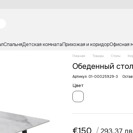
ал
Спальня
Детская комната
Прихожая и коридор
Офисная 
Главная
Товары
Столы
Ке
Обеденный стол
Артикул: 01-00025929-3
Остав
Цвет
€150
/
293,37 лв