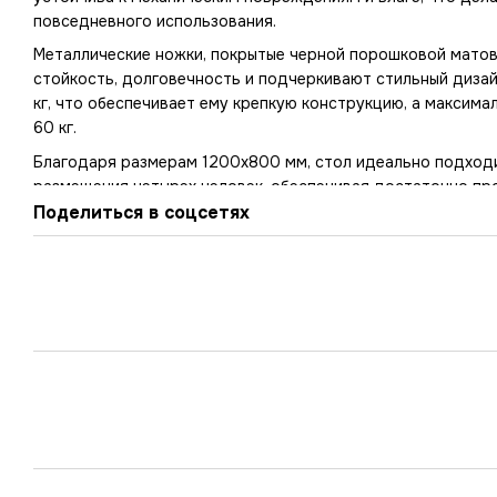
повседневного использования.
Металлические ножки, покрытые черной порошковой матов
стойкость, долговечность и подчеркивают стильный дизай
кг, что обеспечивает ему крепкую конструкцию, а максима
60 кг.
Благодаря размерам 1200x800 мм, стол идеально подход
размещения четырех человек, обеспечивая достаточно пр
семейных встреч. Его высота – 750 мм, что соответствуе
Поделиться в соцсетях
для удобного сиденья.
Доставка
— при отгрузке заказов мебель упаковывается к
прокладок и обматывается в стретч-пленку. При необход
производится обустройство каркасом.
Упакованный заказ будет закрепляться так, чтобы была об
транспортировке, погрузке и разгрузке.