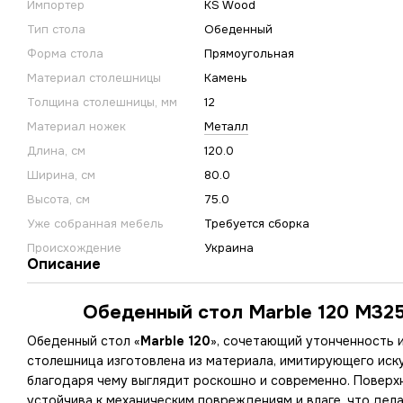
Импортер
KS Wood
Тип стола
Обеденный
Форма стола
Прямоугольная
Материал столешницы
Камень
Толщина столешницы, мм
12
Материал ножек
Металл
Длина, см
120.0
Ширина, см
80.0
Высота, см
75.0
Уже собранная мебель
Требуется сборка
Происхождение
Украина
Описание
Обеденный стол Marble 120 M3
Обеденный стол «
Marble 120
», сочетающий утонченность и
столешница изготовлена ​​из материала, имитирующего иск
благодаря чему выглядит роскошно и современно. Поверх
устойчива к механическим повреждениям и влаге, что дел