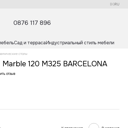
BG
RU
0876 117 896
мебель
Сад и терраса
Индустриальный стиль мебели
рамические столы
 Marble 120 M325 BARCELONA
ить отзыв
.