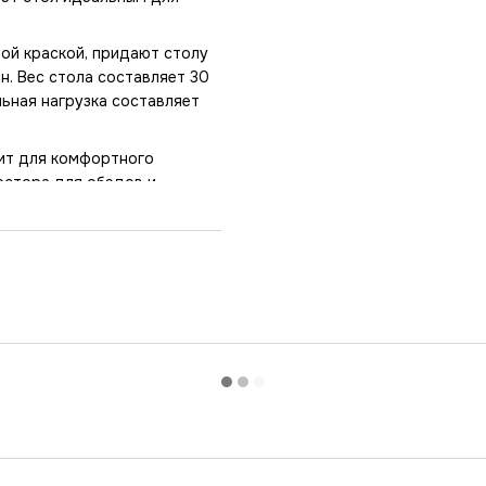
ой краской, придают столу
н. Вес стола составляет 30
льная нагрузка составляет
ит для комфортного
остора для обедов и
т стандартным параметрам
артоном с наличием
имости дополнительно
еспечена безопасность при