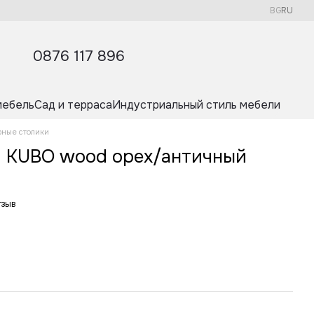
BG
RU
0876 117 896
мебель
Сад и терраса
Индустриальный стиль мебели
рные столики
л KUBO wood орех/античный
тзыв