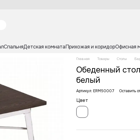
ал
Спальня
Детская комната
Прихожая и коридор
Офисная 
Главная
Товары
Столы
Ба
Обеденный сто
белый
Артикул: ERM50007
Оставить о
Цвет