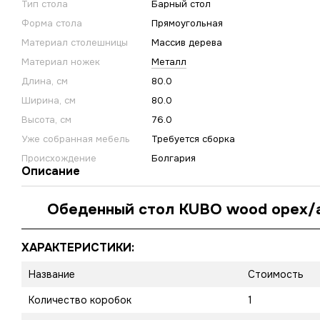
Тип стола
Барный стол
Форма стола
Прямоугольная
Материал столешницы
Массив дерева
Материал ножек
Металл
Длина, см
80.0
Ширина, см
80.0
Высота, см
76.0
Уже собранная мебель
Требуется сборка
Происхождение
Болгария
Описание
Обеденный стол KUBO wood орех/
ХАРАКТЕРИСТИКИ:
Название
Стоимость
Количество коробок
1