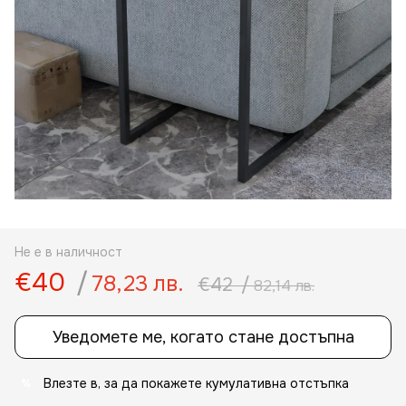
Не е в наличност
€40
/
78,23 лв.
€42
/
82,14 лв.
Уведомете ме, когато стане достъпна
Влезте в
, за да покажете кумулативна отстъпка
%