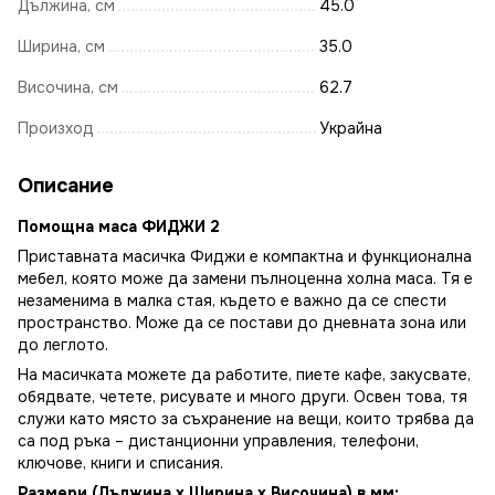
Дължина, см
45.0
Ширина, см
35.0
Височина, см
62.7
Произход
Украйна
Описание
Помощна маса ФИДЖИ 2
Приставната масичка Фиджи е компактна и функционална
мебел, която може да замени пълноценна холна маса. Тя е
незаменима в малка стая, където е важно да се спести
пространство. Може да се постави до дневната зона или
до леглото.
На масичката можете да работите, пиете кафе, закусвате,
обядвате, четете, рисувате и много други. Освен това, тя
служи като място за съхранение на вещи, които трябва да
са под ръка – дистанционни управления, телефони,
ключове, книги и списания.
Размери (Дължина x Ширина x Височина) в мм: