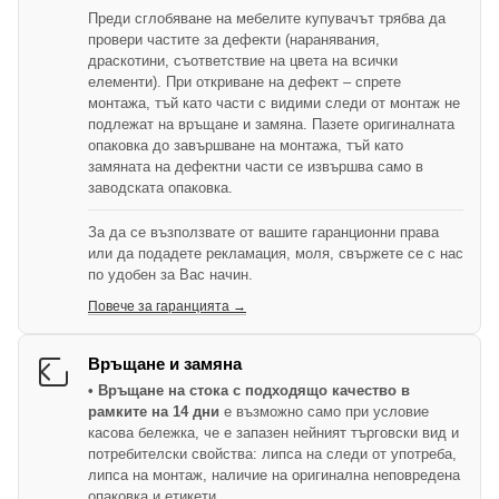
Преди сглобяване на мебелите купувачът трябва да
провери частите за дефекти (наранявания,
драскотини, съответствие на цвета на всички
елементи). При откриване на дефект – спрете
монтажа, тъй като части с видими следи от монтаж не
подлежат на връщане и замяна. Пазете оригиналната
опаковка до завършване на монтажа, тъй като
замяната на дефектни части се извършва само в
заводската опаковка.
За да се възползвате от вашите гаранционни права
или да подадете рекламация, моля, свържете се с нас
по удобен за Вас начин.
Повече за гаранцията →
Връщане и замяна
• Връщане на стока с подходящо качество в
рамките на 14 дни
е възможно само при условие
касова бележка, че е запазен нейният търговски вид и
потребителски свойства: липса на следи от употреба,
липса на монтаж, наличие на оригинална неповредена
опаковка и етикети.