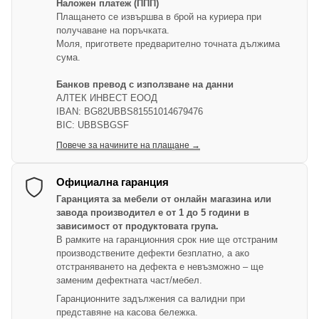
Наложен платеж (ППП)
Плащането се извършва в брой на куриера при
получаване на поръчката.
Моля, пригответе предварително точната дължима
сума.
Банков превод с използване на данни
АЛТЕК ИНВЕСТ ЕООД
IBAN: BG82UBBS81551014679476
BIC: UBBSBGSF
Повече за начините на плащане →
Официална гаранция
Гаранцията за мебели от онлайн магазина или
завода производител е от 1 до 5 години в
зависимост от продуктовата група.
В рамките на гаранционния срок ние ще отстраним
производствените дефекти безплатно, а ако
отстраняването на дефекта е невъзможно – ще
заменим дефектната част/мебел.
Гаранционните задължения са валидни при
представяне на касова бележка.