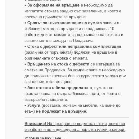
• За оформяне на връщане
е необходимо да
изпратите стоката заедно със заявление, в което е
посочена причината за връщане.
• Срокът за възстановяване на сумата
зависи от
избрания метод за връщане и не надвишава 10
работни дни от момента на постъпване на стоката и
заявлението в склада на Продавача.
• Стока с дефект или неправилна комплектация
(различна от поръчаната) подлежи на връщане в
оригиналната опаковка с етикети.
• Връщането на стока с дефекти
се извършва за
сметка на Продавача. За компенсация е необходимо
да приложите касовия бон за куриерската услуга към
заявлението за връщане.
• Ако стоката е била предплатена
, сумата се
възстановява по същата банкова карта, от която е
извършено плащането.
• Услуги
(доставка, монтаж на мебели, качване до
етаж)
не подлежат на връщане
.
Внимание!
На връщане не подлежат стоки, които са
изработени по индивидуална поръчка и/или размери.
Условия за връщане →