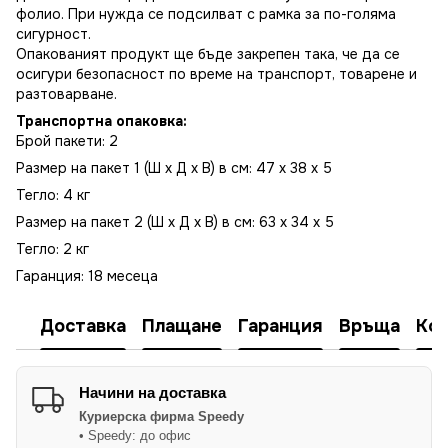
фолио. При нужда се подсилват с рамка за по-голяма
сигурност.
Опакованият продукт ще бъде закрепен така, че да се
осигури безопасност по време на транспорт, товарене и
разтоварване.
Транспортна опаковка:
Брой пакети: 2
Размер на пакет 1 (Ш x Д x В) в см: 47 x 38 x 5
Тегло: 4 кг
Размер на пакет 2 (Ш x Д x В) в см: 63 x 34 x 5
Тегло: 2 кг
Гаранция: 18 месеца
Доставка
Плащане
Гаранция
Връща
Ко
Начини на доставка
Куриерска фирма
Speedy
• Speedy: до офис