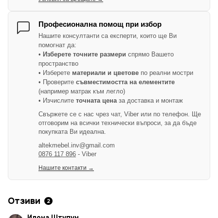
Професионална помощ при избор
Нашите консултанти са експерти, които ще Ви
помогнат да:
•
Изберете точните размери
спрямо Вашето
пространство
• Изберете
материали и цветове
по реални мостри
• Проверите
съвместимостта на елементите
(например матрак към легло)
• Изчислите
точната цена
за доставка и монтаж
Свържете се с нас чрез чат, Viber или по телефон. Ще
отговорим на всички технически въпроси, за да бъде
покупката Ви идеална.
altekmebel.inv@gmail.com
0876 117 896
- Viber
Нашите контакти →
Отзиви
2
Илона Штупун